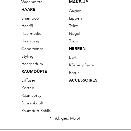
Waschmittel
MAKE-UP
HAARE
Augen
Shampoo
Lippen
Haaröl
Teint
Haarmaske
Nägel
Haarspray
Tools
Conditioner
HERREN
Styling
Bart
Haarparfum
Körperpflege
RAUMDÜFTE
Rasur
Diffuser
ACCESSOIRES
Kerzen
Raumspray
Schrankduft
Raumduft Refills
* inkl. ges. MwSt.