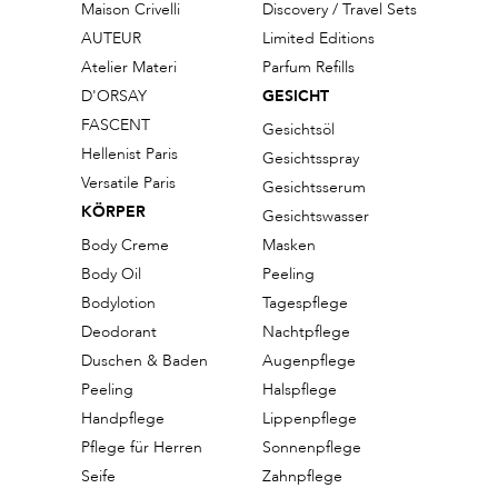
Maison Crivelli
Discovery / Travel Sets
AUTEUR
Limited Editions
Atelier Materi
Parfum Refills
D'ORSAY
GESICHT
FASCENT
Gesichtsöl
Hellenist Paris
Gesichtsspray
Versatile Paris
Gesichtsserum
KÖRPER
Gesichtswasser
Body Creme
Masken
Body Oil
Peeling
Bodylotion
Tagespflege
Deodorant
Nachtpflege
Duschen & Baden
Augenpflege
Peeling
Halspflege
Handpflege
Lippenpflege
Pflege für Herren
Sonnenpflege
Seife
Zahnpflege