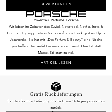
BEWERTUNGEN
Powerfrau. Perfume. Porsche.
Wir leben im Zeitalter des Zuviel. Newsfeed, Netflix, Insta &
Co: Ständig poppt etwas Neues auf. Zum Glück gibt es Liljana
Jasarovska. Sie hat mit „Das Parfum & Beauty“ eine Nische
geschaffen, die perfekt in unsere Zeit passt: Qualität statt
Masse, Stil statt zu viel.
ARTIKEL LESEN
Gratis Rücklieferungen
Senden Sie Ihre Lieferung innerhalb von 14 Tagen problemlos
zurück.