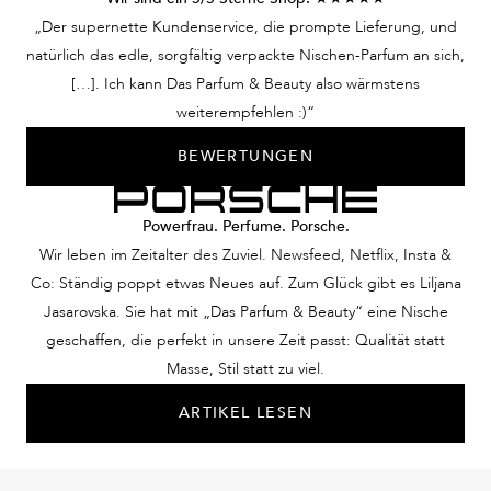
„Der supernette Kundenservice, die prompte Lieferung, und
natürlich das edle, sorgfältig verpackte Nischen-Parfum an sich,
[…]. Ich kann Das Parfum & Beauty also wärmstens
weiterempfehlen :)“
BEWERTUNGEN
Powerfrau. Perfume. Porsche.
Wir leben im Zeitalter des Zuviel. Newsfeed, Netflix, Insta &
Co: Ständig poppt etwas Neues auf. Zum Glück gibt es Liljana
Jasarovska. Sie hat mit „Das Parfum & Beauty“ eine Nische
geschaffen, die perfekt in unsere Zeit passt: Qualität statt
Masse, Stil statt zu viel.
ARTIKEL LESEN