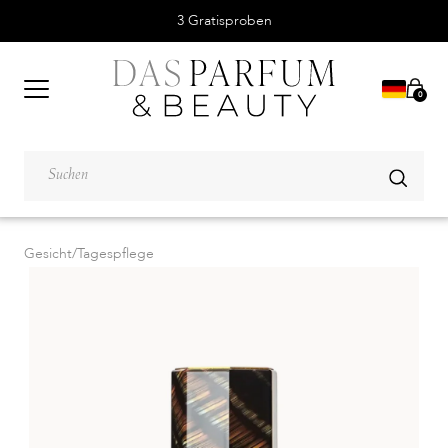
3 Gratisproben
0
Gesicht
/
Tagespflege