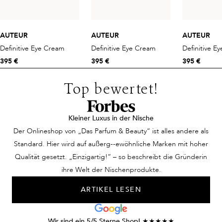
AUTEUR
AUTEUR
AUTEUR
Definitive Eye Cream
Definitive Eye Cream
Definitive E
395 €
395 €
395 €
Top bewertet!
Kleiner Luxus in der Nische
Der Onlineshop von „Das Parfum & Beauty“ ist alles andere als
Standard. Hier wird auf außerg--ewöhnliche Marken mit hoher
Qualität gesetzt. „Einzigartig!“ – so beschreibt die Gründerin
ihre Welt der Nischenprodukte.
ARTIKEL LESEN
Wir sind ein 5/5 Sterne Shop! ★★★★★