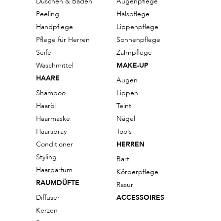
Duschen & Baden
Augenpflege
Peeling
Halspflege
Handpflege
Lippenpflege
Pflege für Herren
Sonnenpflege
Seife
Zahnpflege
Waschmittel
MAKE-UP
HAARE
Augen
Shampoo
Lippen
Haaröl
Teint
Haarmaske
Nägel
Haarspray
Tools
Conditioner
HERREN
Styling
Bart
Haarparfum
Körperpflege
RAUMDÜFTE
Rasur
Diffuser
ACCESSOIRES
Kerzen