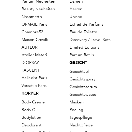
Parfum Neuheiten
Damen
Beauty Neuheiten
Herren
Nasomatto
Unisex
ORMAIE Paris
Extrait de Parfums
Chambre52
Eau de Toilette
Maison Crivelli
Discovery / Travel Sets
AUTEUR
Limited Editions
Atelier Materi
Parfum Refills
D'ORSAY
GESICHT
FASCENT
Gesichtsöl
Hellenist Paris
Gesichtsspray
Versatile Paris
Gesichtsserum
KÖRPER
Gesichtswasser
Body Creme
Masken
Body Oil
Peeling
Bodylotion
Tagespflege
Deodorant
Nachtpflege