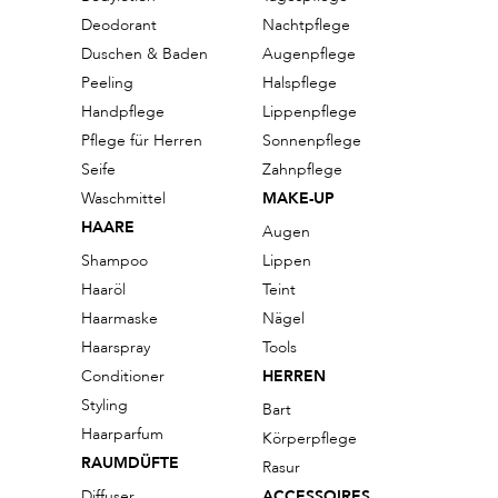
Deodorant
Nachtpflege
Duschen & Baden
Augenpflege
Peeling
Halspflege
Handpflege
Lippenpflege
Pflege für Herren
Sonnenpflege
Seife
Zahnpflege
Waschmittel
MAKE-UP
HAARE
Augen
Shampoo
Lippen
Haaröl
Teint
Haarmaske
Nägel
Haarspray
Tools
Conditioner
HERREN
Styling
Bart
Haarparfum
Körperpflege
RAUMDÜFTE
Rasur
Diffuser
ACCESSOIRES