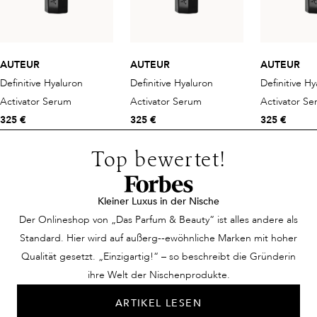
AUTEUR
AUTEUR
AUTEUR
Definitive Hyaluron
Definitive Hyaluron
Definitive H
Activator Serum
Activator Serum
Activator S
325 €
325 €
325 €
Top bewertet!
Kleiner Luxus in der Nische
Der Onlineshop von „Das Parfum & Beauty“ ist alles andere als
Standard. Hier wird auf außerg--ewöhnliche Marken mit hoher
Qualität gesetzt. „Einzigartig!“ – so beschreibt die Gründerin
ihre Welt der Nischenprodukte.
ARTIKEL LESEN