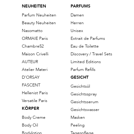
NEUHEITEN
PARFUMS
Parfum Neuheiten
Damen
Beauty Neuheiten
Herren
Nasomatto
Unisex
ORMAIE Paris
Extrait de Parfums
Chambre52
Eau de Toilette
Maison Crivelli
Discovery / Travel Sets
AUTEUR
Limited Editions
Atelier Materi
Parfum Refills
D'ORSAY
GESICHT
FASCENT
Gesichtsöl
Hellenist Paris
Gesichtsspray
Versatile Paris
Gesichtsserum
KÖRPER
Gesichtswasser
Body Creme
Masken
Body Oil
Peeling
Bodylotion
Tagespflege