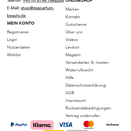
Telefon:
+49 (0) 6196 7668264
ONLINESHOP
E-Mail:
shop@dasparfum-
Marken
beauty.de
Kontakt
MEIN KONTO
Gutscheine
Registrieren
Über uns
Login
Videos
Nutzerdaten
Lexikon
Wishlist
Magazin
Versandarten & -kosten
Widerrufsrecht
Hilfe
Datenschutzerklärung
AGB
Impressum
Rücksendebedingungen
Vertrag widerrufen