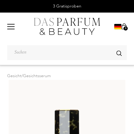
3 Gratisproben
0
Gesicht
/
Gesichtsserum