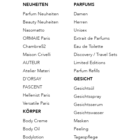
NEUHEITEN
PARFUMS
Parfum Neuheiten
Damen
Beauty Neuheiten
Herren
Nasomatto
Unisex
ORMAIE Paris
Extrait de Parfums
Chambre52
Eau de Toilette
Maison Crivelli
Discovery / Travel Sets
AUTEUR
Limited Editions
Atelier Materi
Parfum Refills
D'ORSAY
GESICHT
FASCENT
Gesichtsöl
Hellenist Paris
Gesichtsspray
Versatile Paris
Gesichtsserum
KÖRPER
Gesichtswasser
Body Creme
Masken
Body Oil
Peeling
Bodylotion
Tagespflege