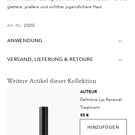
glattere, prallere und sichtbar jugendlichere Haut.
Art.-Nr.:
21010
ANWENDUNG
Täglich, morgens und abends
VERSAND, LIEFERUNG & RETOURE
Lieferinformationen für Deutschland:
DHL
Weitere Artikel dieser Kollektion
Lieferzeit:
2-4 Werktage
AUTEUR
Kosten:
Kostenlos ab 48€ Warenwert
Definitive Lip Renewal
DHL Express
Treatment
Lieferzeit:
1-2 Werktage
95 €
Kosten:
Kostenlos ab 250€ Warenwert
HINZUFÜGEN