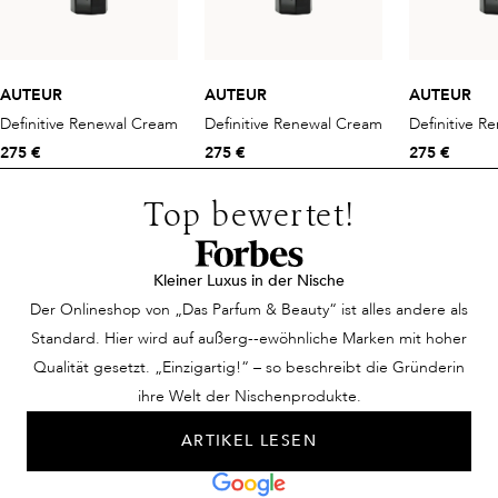
AUTEUR
AUTEUR
AUTEUR
Definitive Renewal Cream
Definitive Renewal Cream
Definitive R
275 €
275 €
275 €
Top bewertet!
Kleiner Luxus in der Nische
Der Onlineshop von „Das Parfum & Beauty“ ist alles andere als
Standard. Hier wird auf außerg--ewöhnliche Marken mit hoher
Qualität gesetzt. „Einzigartig!“ – so beschreibt die Gründerin
ihre Welt der Nischenprodukte.
ARTIKEL LESEN