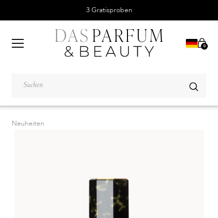
3 Gratisproben
0
Neuheiten