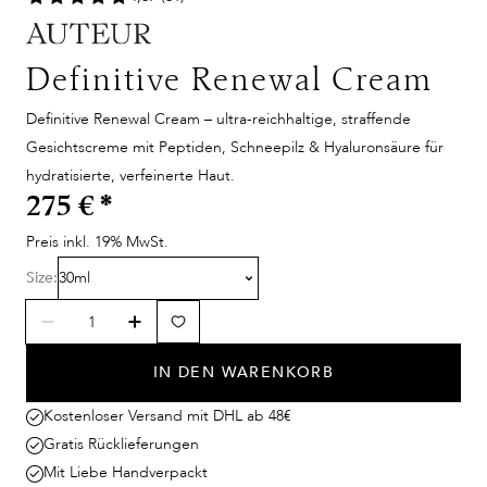
Definitive Renewal Cream
Definitive Renewal Cream – ultra-reichhaltige, straffende
Gesichtscreme mit Peptiden, Schneepilz & Hyaluronsäure für
hydratisierte, verfeinerte Haut.
275 €
*
Preis inkl. 19% MwSt.
Size:
30ml
IN DEN WARENKORB
Kostenloser Versand mit DHL ab 48€
Gratis Rücklieferungen
Mit Liebe Handverpackt