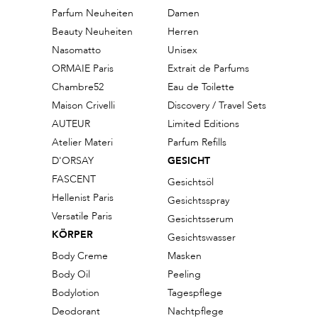
Parfum Neuheiten
Damen
Beauty Neuheiten
Herren
Nasomatto
Unisex
ORMAIE Paris
Extrait de Parfums
Chambre52
Eau de Toilette
Maison Crivelli
Discovery / Travel Sets
AUTEUR
Limited Editions
Atelier Materi
Parfum Refills
D'ORSAY
GESICHT
FASCENT
Gesichtsöl
Hellenist Paris
Gesichtsspray
Versatile Paris
Gesichtsserum
KÖRPER
Gesichtswasser
Body Creme
Masken
Body Oil
Peeling
Bodylotion
Tagespflege
Deodorant
Nachtpflege