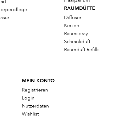
Haarparfum
art
RAUMDÜFTE
örperpflege
asur
Diffuser
Kerzen
Raumspray
Schrankduft
Raumduft Refills
MEIN KONTO
Registrieren
Login
Nutzerdaten
Wishlist