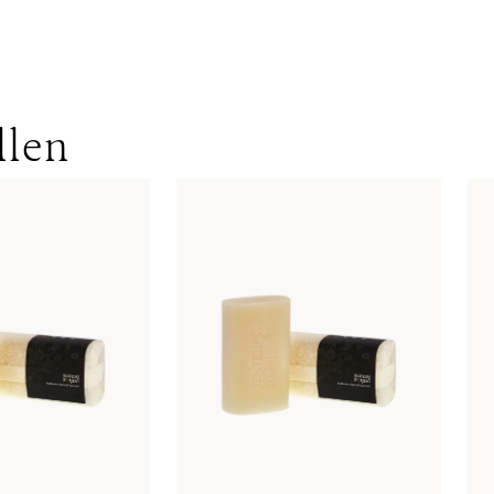
olgen ohne MwSt. - beachten Sie bitte die abweichenden
ins Ausland gelten andere Versandkosten.
llen