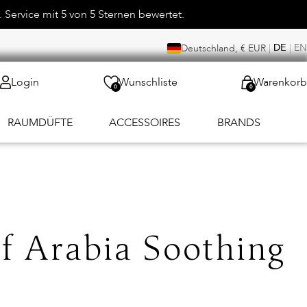
 Service mit 5 von 5 Sternen bewertet.
|
DE
|
EN
Deutschland, € EUR
Login
Wunschliste
Warenkorb
0
0
RAUMDÜFTE
ACCESSOIRES
BRANDS
f Arabia Soothing