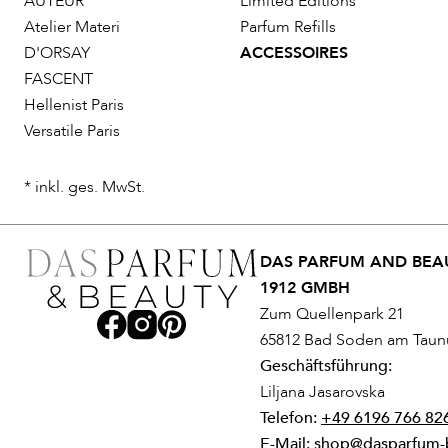
AUTEUR
Limited Editions
Atelier Materi
Parfum Refills
D'ORSAY
ACCESSOIRES
FASCENT
Hellenist Paris
Versatile Paris
* inkl. ges. MwSt.
DAS PARFUM AND BEAU
1912 GMBH
Zum Quellenpark 21
65812 Bad Soden am Taun
Geschäftsführung:
Liljana Jasarovska
Telefon:
+49 6196 766 82
E-Mail:
shop@dasparfum-