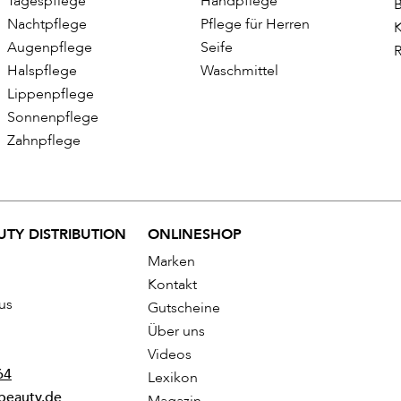
Tagespflege
Handpflege
B
Nachtpflege
Pflege für Herren
K
Augenpflege
Seife
R
Halspflege
Waschmittel
Lippenpflege
Sonnenpflege
Zahnpflege
TY DISTRIBUTION
ONLINESHOP
Marken
Kontakt
us
Gutscheine
Über uns
Videos
64
Lexikon
beauty.de
Magazin