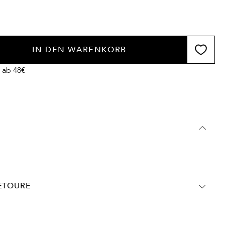
IN DEN WARENKORB
 ab 48€
RETOURE
chland: