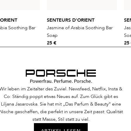
'ORIENT
SENTEURS D'ORIENT
SE
abia Soothing Bar
Jasmine of Arabia Soothing Bar
Jas
Soap
So
25 €
25
Powerfrau. Perfume. Porsche.
Wir leben im Zeitalter des Zuviel. Newsfeed, Netflix, Insta &
Co: Ständig poppt etwas Neues auf. Zum Glück gibt es
Liljana Jasarovska. Sie hat mit „Das Parfum & Beauty“ eine
Nische geschaffen, die perfekt in unsere Zeit passt: Qualität
statt Masse, Stil statt zu viel.
ARTIKEL LESEN