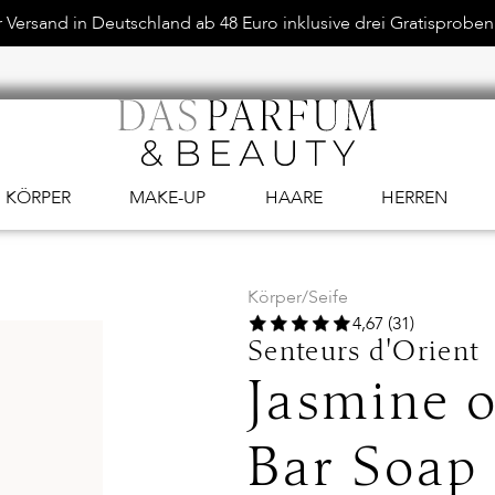
Versand in Deutschland ab 48 Euro inklusive drei Gratisproben.
KÖRPER
MAKE-UP
HAARE
HERREN
Körper
/
Seife
4,67 (31)
Senteurs d'Orient
Jasmine o
Bar Soap