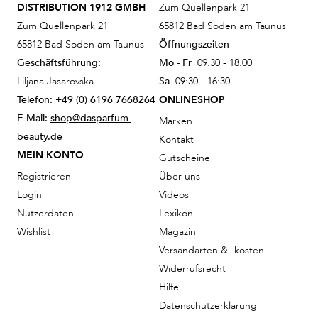
DISTRIBUTION 1912 GMBH
Zum Quellenpark 21
Zum Quellenpark 21
65812 Bad Soden am Taunus
65812 Bad Soden am Taunus
Öffnungszeiten
Geschäftsführung:
Mo - Fr
09:30 - 18:00
Liljana Jasarovska
Sa
09:30 - 16:30
Telefon:
+49 (0) 6196 7668264
ONLINESHOP
E-Mail:
shop@dasparfum-
Marken
beauty.de
Kontakt
MEIN KONTO
Gutscheine
Registrieren
Über uns
Login
Videos
Nutzerdaten
Lexikon
Wishlist
Magazin
Versandarten & -kosten
Widerrufsrecht
Hilfe
Datenschutzerklärung