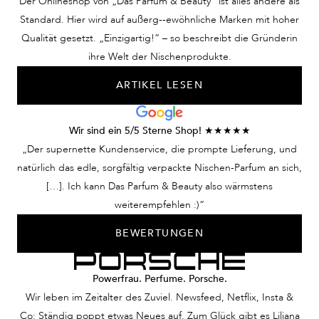
Der Onlineshop von „Das Parfum & Beauty“ ist alles andere als
Standard. Hier wird auf außerg--ewöhnliche Marken mit hoher
Qualität gesetzt. „Einzigartig!“ – so beschreibt die Gründerin
ihre Welt der Nischenprodukte.
ARTIKEL LESEN
Wir sind ein 5/5 Sterne Shop! ★★★★★
„Der supernette Kundenservice, die prompte Lieferung, und
natürlich das edle, sorgfältig verpackte Nischen-Parfum an sich,
[…]. Ich kann Das Parfum & Beauty also wärmstens
weiterempfehlen :)“
BEWERTUNGEN
Powerfrau. Perfume. Porsche.
Wir leben im Zeitalter des Zuviel. Newsfeed, Netflix, Insta &
Co: Ständig poppt etwas Neues auf. Zum Glück gibt es Liljana