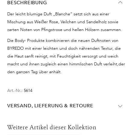
BESCHREIBUNG
Der leicht blumige Duft „Blanche“ setzt sich aus einer
Mischung aus Weißer Rose, Veilchen und Sandelholz sowie
zarten Noten von Pfingstrose und hellen Hölzern zusammen.
Die Body- Produkte kombinieren die neuen Duftnoten von
BYREDO mit einer leichten und doch nährenden Textur, die
die Haut sanft reinigt, mit Feuchtigkeit versorgt und weich
macht und ihnen zugleich einen himmlischen Duft verleiht,der
den ganzen Tag über anhält.
Art.-Nr.:
5614
VERSAND, LIEFERUNG & RETOURE
Lieferinformationen für Deutschland:
DHL
Weitere Artikel dieser Kollektion
Lieferzeit:
2-4 Werktage