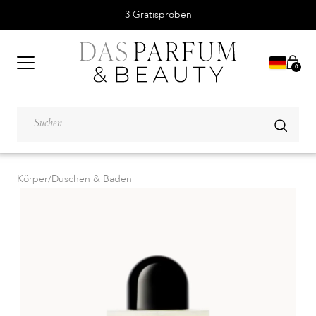
3 Gratisproben
0
Körper
/
Duschen & Baden