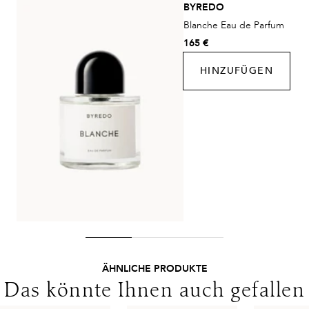
BYREDO
Kosten:
Kostenlos ab 48€ Warenwert
Blanche Eau de Parfum
DHL Express
165 €
Lieferzeit:
1-2 Werktage
HINZUFÜGEN
Kosten:
Kostenlos ab 250€ Warenwert
Lieferungen in die Schweiz erfolgen ohne MwSt. - beachten
Sie bitte die abweichenden Bedingungen. Für den Versand ins
Ausland gelten andere Versandkosten.
ÄHNLICHE PRODUKTE
Das könnte Ihnen auch gefallen