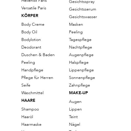
Hellenist Paris
Gesichtsspray
Versatile Paris
Gesichtsserum
KÖRPER
Gesichtswasser
Body Creme
Masken
Body Oil
Peeling
Bodylotion
Tagespflege
Deodorant
Nachtpflege
Duschen & Baden
Augenpflege
Peeling
Halspflege
Handpflege
Lippenpflege
Pflege für Herren
Sonnenpflege
Seife
Zahnpflege
Waschmittel
MAKE-UP
HAARE
Augen
Shampoo
Lippen
Haaröl
Teint
Haarmaske
Nägel