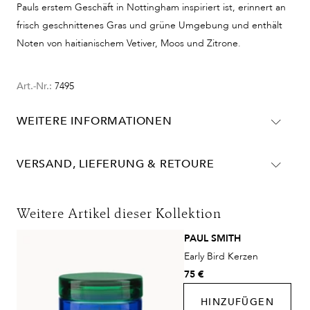
Pauls erstem Geschäft in Nottingham inspiriert ist, erinnert an
frisch geschnittenes Gras und grüne Umgebung und enthält
Noten von haitianischem Vetiver, Moos und Zitrone.
Art.-Nr.:
7495
WEITERE INFORMATIONEN
Duftnoten: Zitrone, Schwarzer Pfeffer, Vetiver, Moos
Brenn- / Diffusionszeit: 3 Monate
VERSAND, LIEFERUNG & RETOURE
Lieferinformationen für Deutschland:
DHL
Weitere Artikel dieser Kollektion
Lieferzeit:
2-4 Werktage
PAUL SMITH
Kosten:
Kostenlos ab 48€ Warenwert
Early Bird Kerzen
DHL Express
75 €
Lieferzeit:
1-2 Werktage
HINZUFÜGEN
Kosten:
Kostenlos ab 250€ Warenwert