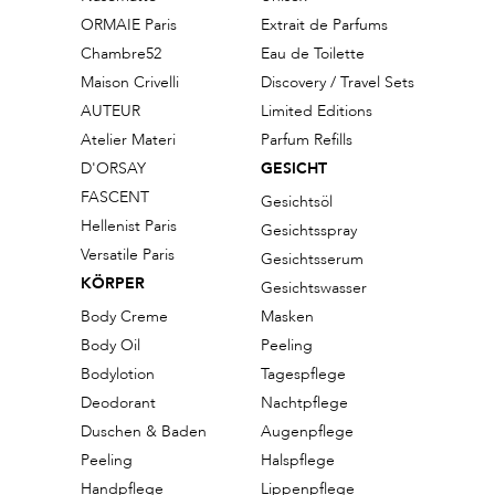
ORMAIE Paris
Extrait de Parfums
Chambre52
Eau de Toilette
Maison Crivelli
Discovery / Travel Sets
AUTEUR
Limited Editions
Atelier Materi
Parfum Refills
D'ORSAY
GESICHT
FASCENT
Gesichtsöl
Hellenist Paris
Gesichtsspray
Versatile Paris
Gesichtsserum
KÖRPER
Gesichtswasser
Body Creme
Masken
Body Oil
Peeling
Bodylotion
Tagespflege
Deodorant
Nachtpflege
Duschen & Baden
Augenpflege
Peeling
Halspflege
Handpflege
Lippenpflege