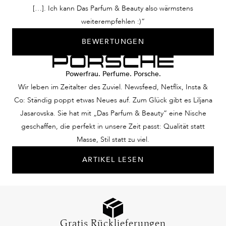
[…]. Ich kann Das Parfum & Beauty also wärmstens
weiterempfehlen :)“
BEWERTUNGEN
Powerfrau. Perfume. Porsche.
Wir leben im Zeitalter des Zuviel. Newsfeed, Netflix, Insta &
Co: Ständig poppt etwas Neues auf. Zum Glück gibt es Liljana
Jasarovska. Sie hat mit „Das Parfum & Beauty“ eine Nische
geschaffen, die perfekt in unsere Zeit passt: Qualität statt
Masse, Stil statt zu viel.
ARTIKEL LESEN
Gratis Rücklieferungen