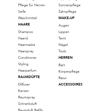
Pflege für Herren
Sonnenpflege
Seife
Zahnpflege
Waschmittel
MAKE-UP
HAARE
Augen
Shampoo
Lippen
Haaröl
Teint
Haarmaske
Nägel
Haarspray
Tools
Conditioner
HERREN
Styling
Bart
Haarparfum
Körperpflege
RAUMDÜFTE
Rasur
Diffuser
ACCESSOIRES
Kerzen
Raumspray
Schrankduft
Raumduft Refills