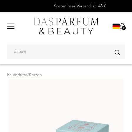
Kostenloser Versand ab 48 €
0
Raumdüfte
/
Kerzen