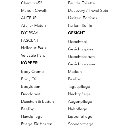
Chambre52
Eau de Toilette
Maison Crivelli
Discovery / Travel Sets
AUTEUR
Limited Editions
Atelier Materi
Parfum Refills
D'ORSAY
GESICHT
FASCENT
Gesichtsöl
Hellenist Paris
Gesichtsspray
Versatile Paris
Gesichtsserum
KÖRPER
Gesichtswasser
Body Creme
Masken
Body Oil
Peeling
Bodylotion
Tagespflege
Deodorant
Nachtpflege
Duschen & Baden
Augenpflege
Peeling
Halspflege
Handpflege
Lippenpflege
Pflege für Herren
Sonnenpflege