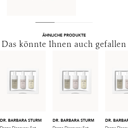
ÄHNLICHE PRODUKTE
Das könnte Ihnen auch gefallen
DR. BARBARA STURM
DR. BARBARA STURM
DR. BARBA
Drops Discovery Set
Drops Discovery Set
Drops Discov