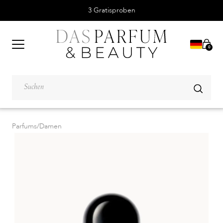
3 Gratisproben
0
Parfums
/
Damen