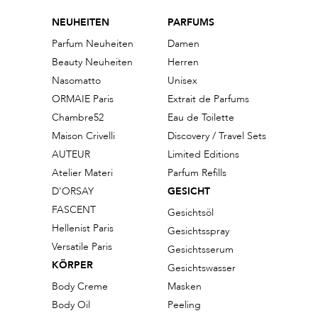
NEUHEITEN
PARFUMS
Parfum Neuheiten
Damen
Beauty Neuheiten
Herren
Nasomatto
Unisex
ORMAIE Paris
Extrait de Parfums
Chambre52
Eau de Toilette
Maison Crivelli
Discovery / Travel Sets
AUTEUR
Limited Editions
Atelier Materi
Parfum Refills
D'ORSAY
GESICHT
FASCENT
Gesichtsöl
Hellenist Paris
Gesichtsspray
Versatile Paris
Gesichtsserum
KÖRPER
Gesichtswasser
Body Creme
Masken
Body Oil
Peeling