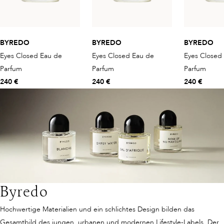
BYREDO
BYREDO
BYREDO
Eyes Closed Eau de
Eyes Closed Eau de
Eyes Closed
Parfum
Parfum
Parfum
240 €
240 €
240 €
Byredo
Hochwertige Materialien und ein schlichtes Design bilden das
Gesamtbild des jungen, urbanen und modernen Lifestyle-Labels. Der