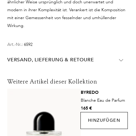
ähnlicher Weise ursprünglich und doch unerwartet und
modern in ihrer Komplexität ist. Verankert ist die Komposition
mit einer Gemessenheit von fesselnder und umhüllender
Wirkung.
Art.-Nr.:
6592
VERSAND, LIEFERUNG & RETOURE
Lieferinformationen für Deutschland:
DHL
Weitere Artikel dieser Kollektion
Lieferzeit:
2-4 Werktage
BYREDO
Kosten:
Kostenlos ab 48€ Warenwert
Blanche Eau de Parfum
DHL Express
165 €
Lieferzeit:
1-2 Werktage
HINZUFÜGEN
Kosten:
Kostenlos ab 250€ Warenwert