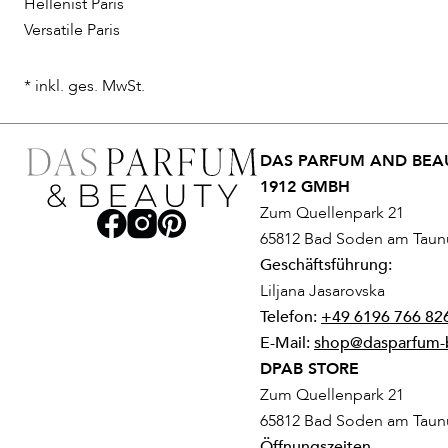
Hellenist Paris
Versatile Paris
* inkl. ges. MwSt.
DAS PARFUM AND BEAU
1912 GMBH
Zum Quellenpark 21
65812 Bad Soden am Taun
Geschäftsführung:
Liljana Jasarovska
Telefon:
+49 6196 766 82
E-Mail:
shop@dasparfum-
DPAB STORE
Zum Quellenpark 21
65812 Bad Soden am Taun
Öffnungszeiten