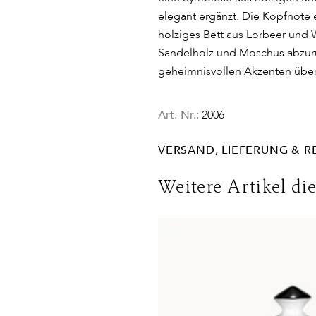
elegant ergänzt. Die Kopfnote e
holziges Bett aus Lorbeer und 
Sandelholz und Moschus abzuru
geheimnisvollen Akzenten über
Art.-Nr.:
2006
VERSAND, LIEFERUNG & 
Lieferinformationen für Deuts
Weitere Artikel di
DHL
Lieferzeit:
2-4 Werktage
Kosten:
Kostenlos ab 48€ Ware
Lieferungen in die Schweiz erf
Bedingungen. Für den Versand 