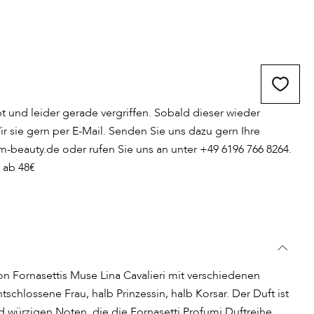
ebt und leider gerade vergriffen. Sobald dieser wieder
ir sie gern per E-Mail. Senden Sie uns dazu gern Ihre
beauty.de oder rufen Sie uns an unter +49 6196 766 8264.
 ab 48€
on Fornasettis Muse Lina Cavalieri mit verschiedenen
schlossene Frau, halb Prinzessin, halb Korsar. Der Duft ist
 würzigen Noten, die die Fornasetti Profumi Duftreihe