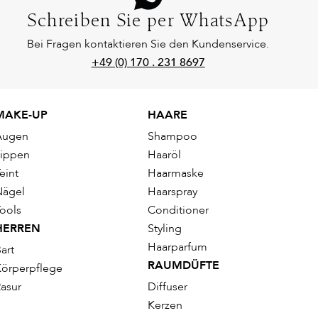
Schreiben Sie per WhatsApp
Bei Fragen kontaktieren Sie den Kundenservice.
+49 (0) 170 . 231 8697
MAKE-UP
HAARE
Augen
Shampoo
Lippen
Haaröl
eint
Haarmaske
Nägel
Haarspray
ools
Conditioner
HERREN
Styling
Haarparfum
art
RAUMDÜFTE
örperpflege
asur
Diffuser
Kerzen