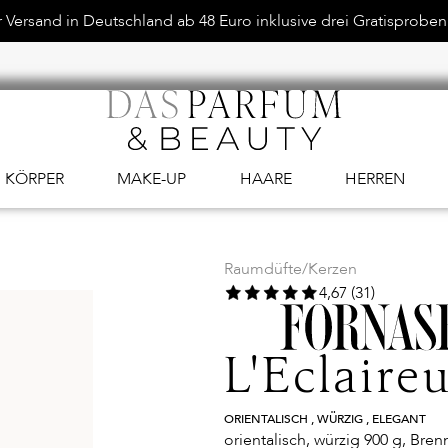
Versand in Deutschland ab 48 Euro inklusive drei Gratisproben.
KÖRPER
MAKE-UP
HAARE
HERREN
Raumdüfte
/
Kerzen
4,67 (31)
L'Eclaire
ORIENTALISCH , WÜRZIG , ELEGANT
orientalisch, würzig 900 g, Bre