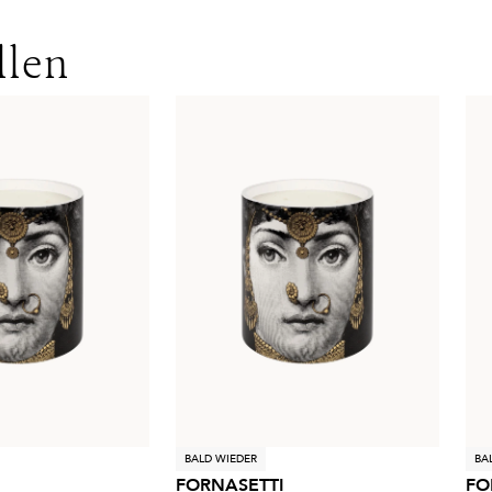
llen
BALD WIEDER
BA
FORNASETTI
FO