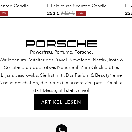
Scented Candle
L'Eclaireuse Scented Candle
L'E
252 €
25
315 €
-20%
-20%
Powerfrau. Perfume. Porsche.
Wir leben im Zeitalter des Zuviel. Newsfeed, Netflix, Insta &
Co: Ständig poppt etwas Neues auf. Zum Glück gibt es
Liljana Jasarovska. Sie hat mit „Das Parfum & Beauty“ eine
Nische geschaffen, die perfekt in unsere Zeit passt: Qualität
statt Masse, Stil statt zu viel.
ARTIKEL LESEN