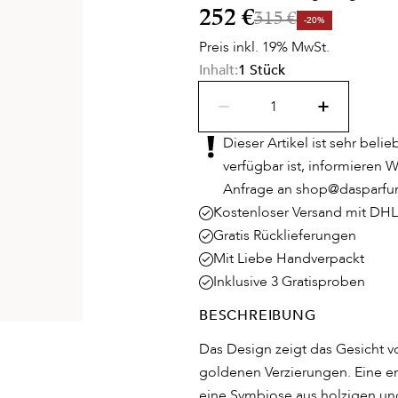
252 €
315 €
-20%
Preis inkl. 19% MwSt.
Inhalt:
1 Stück
Dieser Artikel ist sehr beli
verfügbar ist, informieren W
Anfrage an shop@dasparfum-
Kostenloser Versand mit DHL
Gratis Rücklieferungen
Mit Liebe Handverpackt
Inklusive 3 Gratisproben
BESCHREIBUNG
Das Design zeigt das Gesicht v
goldenen Verzierungen. Eine ent
eine Symbiose aus holzigen und