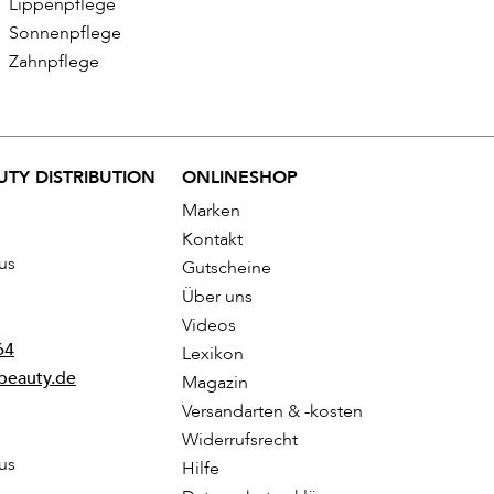
Lippenpflege
Sonnenpflege
Zahnpflege
TY DISTRIBUTION
ONLINESHOP
Marken
Kontakt
us
Gutscheine
Über uns
Videos
64
Lexikon
beauty.de
Magazin
Versandarten & -kosten
Widerrufsrecht
us
Hilfe