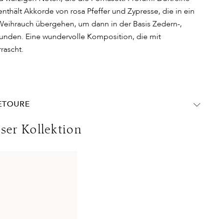
nthält Akkorde von rosa Pfeffer und Zypresse, die in ein
Weihrauch übergehen, um dann in der Basis Zedern-,
nden. Eine wundervolle Komposition, die mit
rascht.
RETOURE
chland:
eser Kollektion
DHL Express
Lieferzeit:
1-2 Werktage
nwert
Kosten:
Kostenlos ab 250€ Warenwert
olgen ohne MwSt. - beachten Sie bitte die abweichenden
ins Ausland gelten andere Versandkosten.