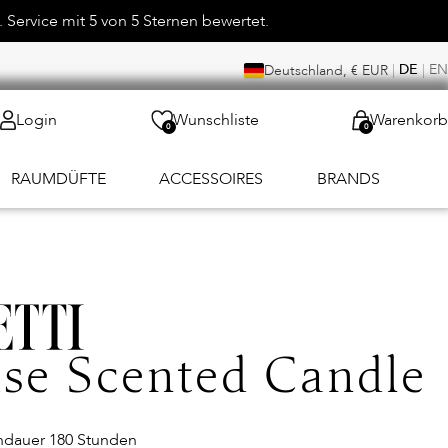
 Service mit 5 von 5 Sternen bewertet.
|
DE
|
EN
Deutschland, € EUR
Login
Wunschliste
Warenkorb
0
0
RAUMDÜFTE
ACCESSOIRES
BRANDS
use Scented Candle
nndauer 180 Stunden