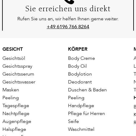
Sie erreichen uns direkt
Rufen Sie uns an, wir helfen Ihnen gerne weiter.
+49 6196 766 8264
GESICHT
KÖRPER
Gesichtsöl
Body Creme
Gesichtsspray
Body Oil
Gesichtsserum
Bodylotion
T
Gesichtswasser
Deodorant
Masken
Duschen & Baden
T
Peeling
Peeling
Tagespflege
Handpflege
B
Nachtpflege
Pflege für Herren
K
Augenpflege
Seife
R
Halspflege
Waschmittel