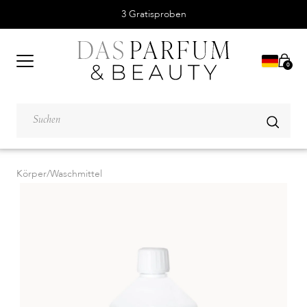
3 Gratisproben
0
Körper
/
Waschmittel