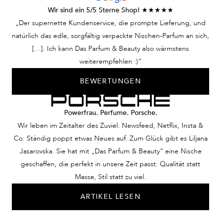
Wir sind ein 5/5 Sterne Shop! ★★★★★
„Der supernette Kundenservice, die prompte Lieferung, und
natürlich das edle, sorgfältig verpackte Nischen-Parfum an sich,
[…]. Ich kann Das Parfum & Beauty also wärmstens
weiterempfehlen :)“
BEWERTUNGEN
Powerfrau. Perfume. Porsche.
Wir leben im Zeitalter des Zuviel. Newsfeed, Netflix, Insta &
Co: Ständig poppt etwas Neues auf. Zum Glück gibt es Liljana
Jasarovska. Sie hat mit „Das Parfum & Beauty“ eine Nische
geschaffen, die perfekt in unsere Zeit passt: Qualität statt
Masse, Stil statt zu viel.
ARTIKEL LESEN