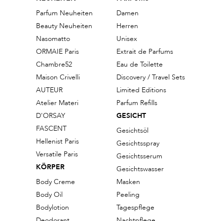
Parfum Neuheiten
Damen
Beauty Neuheiten
Herren
Nasomatto
Unisex
ORMAIE Paris
Extrait de Parfums
Chambre52
Eau de Toilette
Maison Crivelli
Discovery / Travel Sets
AUTEUR
Limited Editions
Atelier Materi
Parfum Refills
D'ORSAY
GESICHT
FASCENT
Gesichtsöl
Hellenist Paris
Gesichtsspray
Versatile Paris
Gesichtsserum
KÖRPER
Gesichtswasser
Body Creme
Masken
Body Oil
Peeling
Bodylotion
Tagespflege
Deodorant
Nachtpflege