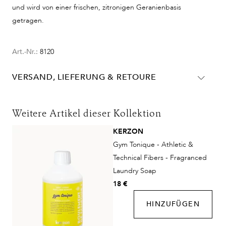
und wird von einer frischen, zitronigen Geranienbasis
getragen.
Art.-Nr.:
8120
VERSAND, LIEFERUNG & RETOURE
Lieferinformationen für Deutschland:
DHL
Weitere Artikel dieser Kollektion
Lieferzeit:
2-4 Werktage
KERZON
Kosten:
Kostenlos ab 48€ Warenwert
Gym Tonique - Athletic &
DHL Express
Technical Fibers - Fragranced
Lieferzeit:
1-2 Werktage
Laundry Soap
Kosten:
Kostenlos ab 250€ Warenwert
18 €
HINZUFÜGEN
Lieferungen in die Schweiz erfolgen ohne MwSt. - beachten
Sie bitte die abweichenden Bedingungen. Für den Versand ins