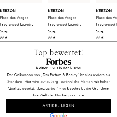
KERZON
KERZON
KERZON
Place des Vosges -
Place des Vosges -
Place des Vo
Fragranced Laundry
Fragranced Laundry
Fragranced 
Soap
Soap
Soap
22 €
22 €
22 €
Top bewertet!
Kleiner Luxus in der Nische
Der Onlineshop von „Das Parfum & Beauty“ ist alles andere als
Standard. Hier wird auf außerg--ewöhnliche Marken mit hoher
Qualität gesetzt. „Einzigartig!“ – so beschreibt die Gründerin
ihre Welt der Nischenprodukte.
ARTIKEL LESEN