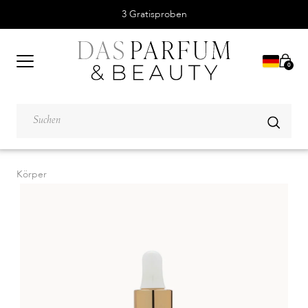
3 Gratisproben
0
Körper