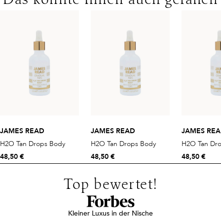
Das könnte Ihnen auch gefallen
JAMES READ
JAMES READ
JAMES RE
H2O Tan Drops Body
H2O Tan Drops Body
H2O Tan Dr
48,50 €
48,50 €
48,50 €
Top bewertet!
Kleiner Luxus in der Nische