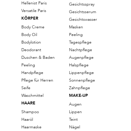
Hellenist Paris
Gesichtsspray
Versatile Paris
Gesichtsserum
KÖRPER
Gesichtswasser
Body Creme
Masken
Body Oil
Peeling
Bodylotion
Tagespflege
Deodorant
Nachtpflege
Duschen & Baden
Augenpflege
Peeling
Halspflege
Handpflege
Lippenpflege
Pflege für Herren
Sonnenpflege
Seife
Zahnpflege
Waschmittel
MAKE-UP
HAARE
Augen
Shampoo
Lippen
Haaröl
Teint
Haarmaske
Nägel