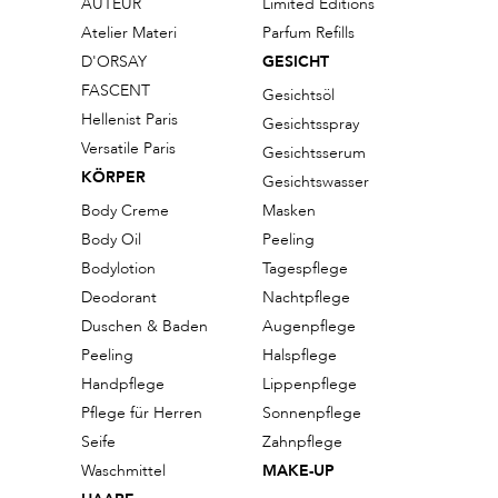
AUTEUR
Limited Editions
Atelier Materi
Parfum Refills
D'ORSAY
GESICHT
FASCENT
Gesichtsöl
Hellenist Paris
Gesichtsspray
Versatile Paris
Gesichtsserum
KÖRPER
Gesichtswasser
Body Creme
Masken
Body Oil
Peeling
Bodylotion
Tagespflege
Deodorant
Nachtpflege
Duschen & Baden
Augenpflege
Peeling
Halspflege
Handpflege
Lippenpflege
Pflege für Herren
Sonnenpflege
Seife
Zahnpflege
Waschmittel
MAKE-UP