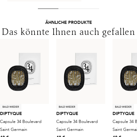
ÄHNLICHE PRODUKTE
Das könnte Ihnen auch gefallen
BALD WIEDER
BALD WIEDER
BALD WIEDER
DIPTYQUE
DIPTYQUE
DIPTYQUE
Capsule 34 Boulevard
Capsule 34 Boulevard
Capsule 34 
Saint Germain
Saint Germain
Saint Germa