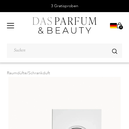
3 Gratisproben
0
Raumdüfte
/
Schrankduft