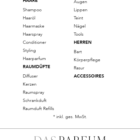
HAARE
Augen
Shampoo
Lippen
Haaröl
Teint
Haarmaske
Nägel
Haarspray
Tools
Conditioner
HERREN
Styling
Bart
Haarparfum
Körperpflege
RAUMDÜFTE
Rasur
Diffuser
ACCESSOIRES
Kerzen
Raumspray
Schrankduft
Raumduft Refills
* inkl. ges. MwSt.