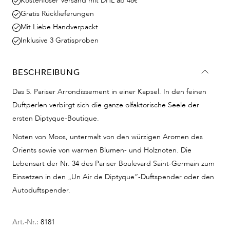
Kostenloser Versand mit DHL ab 48€
Gratis Rücklieferungen
Mit Liebe Handverpackt
Inklusive 3 Gratisproben
BESCHREIBUNG
Das 5. Pariser Arrondissement in einer Kapsel. In den feinen
Duftperlen verbirgt sich die ganze olfaktorische Seele der
ersten Diptyque-Boutique.
Noten von Moos, untermalt von den würzigen Aromen des
Orients sowie von warmen Blumen- und Holznoten. Die
Lebensart der Nr. 34 des Pariser Boulevard Saint-Germain zum
Einsetzen in den „Un Air de Diptyque“-Duftspender oder den
Autoduftspender.
Art.-Nr.:
8181