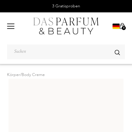
3 Gratisproben
0
Körper
/
Body Creme