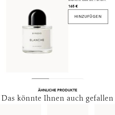
DHL Express
165 €
Lieferzeit:
1-2 Werktage
HINZUFÜGEN
Kosten:
Kostenlos ab 250€ Warenwert
Lieferungen in die Schweiz erfolgen ohne MwSt. - beachten
Sie bitte die abweichenden Bedingungen. Für den Versand ins
Ausland gelten andere Versandkosten.
ÄHNLICHE PRODUKTE
Das könnte Ihnen auch gefallen