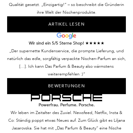
Qualität gesetzt. „Einzigartig!“ – so beschreibt die Gründerin
ihre Welt der Nischenprodukte.
ARTIKEL LESEN
Wir sind ein 5/5 Sterne Shop! ★★★★★
„Der supernette Kundenservice, die prompte Lieferung, und
natürlich das edle, sorgfältig verpackte Nischen-Parfum an sich,
[…]. Ich kann Das Parfum & Beauty also wärmstens
weiterempfehlen :)“
BEWERTUNGEN
Powerfrau. Perfume. Porsche.
Wir leben im Zeitalter des Zuviel. Newsfeed, Netflix, Insta &
Co: Ständig poppt etwas Neues auf. Zum Glück gibt es Liljana
Jasarovska. Sie hat mit „Das Parfum & Beauty“ eine Nische