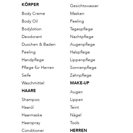
KÖRPER
Gesichtswasser
Body Creme
Masken
Body Oil
Peeling
Bodylotion
Tagespflege
Deodorant
Nachtpflege
Duschen & Baden
Augenpflege
Peeling
Halspflege
Handpflege
Lippenpflege
Pflege für Herren
Sonnenpflege
Seife
Zahnpflege
Waschmittel
MAKE-UP
HAARE
Augen
Shampoo
Lippen
Haaröl
Teint
Haarmaske
Nägel
Haarspray
Tools
Conditioner
HERREN