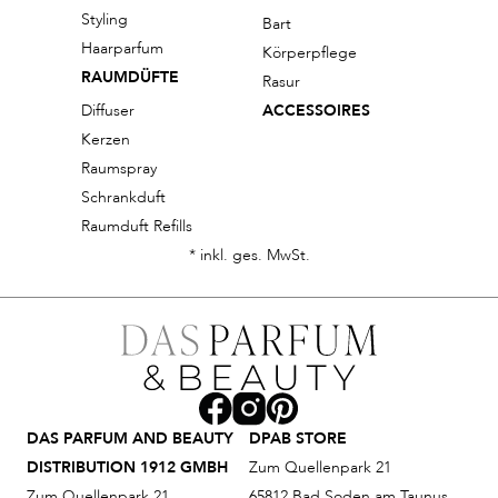
Styling
Bart
Haarparfum
Körperpflege
RAUMDÜFTE
Rasur
Diffuser
ACCESSOIRES
Kerzen
Raumspray
Schrankduft
Raumduft Refills
* inkl. ges. MwSt.
DAS PARFUM AND BEAUTY
DPAB STORE
DISTRIBUTION 1912 GMBH
Zum Quellenpark 21
Zum Quellenpark 21
65812 Bad Soden am Taunus