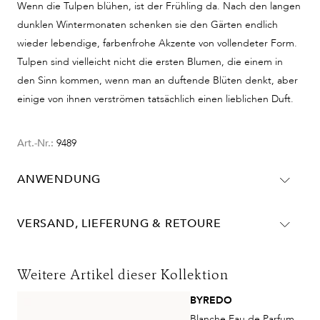
Wenn die Tulpen blühen, ist der Frühling da. Nach den langen
dunklen Wintermonaten schenken sie den Gärten endlich
wieder lebendige, farbenfrohe Akzente von vollendeter Form.
Tulpen sind vielleicht nicht die ersten Blumen, die einem in
den Sinn kommen, wenn man an duftende Blüten denkt, aber
einige von ihnen verströmen tatsächlich einen lieblichen Duft.
Art.-Nr.:
9489
ANWENDUNG
Die La Tulipe Body Cream täglich auf die gereinigte Haut
VERSAND, LIEFERUNG & RETOURE
auftragen und mit sanften, kreisenden Bewegungen
einmassieren. Besonders nach dem Duschen entfaltet die
Lieferinformationen für Deutschland:
Creme ihre pflegende Wirkung und hinterlässt einen zarten,
DHL
Weitere Artikel dieser Kollektion
blumigen Duft auf der Haut.
Lieferzeit:
2-4 Werktage
BYREDO
Kosten:
Kostenlos ab 48€ Warenwert
Blanche Eau de Parfum