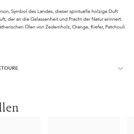
non, Symbol des Landes, dieser spirituelle holzige Duft
ft, der an die Gelassenheit und Pracht der Natur erinnert.
 ätherischen Ölen von Zedernholz, Orange, Kiefer, Patchouli
RETOURE
chland:
DHL Express
Lieferzeit:
1-2 Werktage
nwert
Kosten:
Kostenlos ab 250€ Warenwert
llen
olgen ohne MwSt. - beachten Sie bitte die abweichenden
ins Ausland gelten andere Versandkosten.