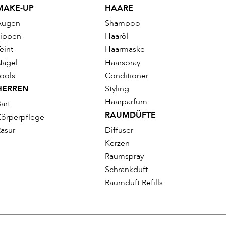
MAKE-UP
HAARE
Augen
Shampoo
Lippen
Haaröl
eint
Haarmaske
Nägel
Haarspray
ools
Conditioner
HERREN
Styling
Haarparfum
art
RAUMDÜFTE
örperpflege
asur
Diffuser
Kerzen
Raumspray
Schrankduft
Raumduft Refills