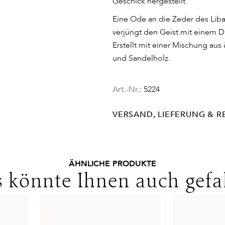
Geschick hergestellt.
Eine Ode an die Zeder des Liba
verjüngt den Geist mit einem Du
Erstellt mit einer Mischung aus
und Sandelholz.
Art.-Nr.:
5224
VERSAND, LIEFERUNG & 
Lieferinformationen für Deuts
DHL
Lieferzeit:
2-4 Werktage
ÄHNLICHE PRODUKTE
Kosten:
Kostenlos ab 48€ Ware
 könnte Ihnen auch gefa
Lieferungen in die Schweiz erf
Bedingungen. Für den Versand 