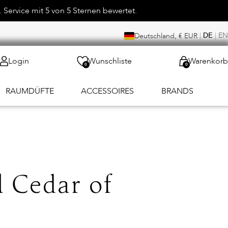
 Service mit 5 von 5 Sternen bewertet.
|
DE
|
EN
Deutschland, € EUR
Login
Wunschliste
Warenkorb
0
0
RAUMDÜFTE
ACCESSOIRES
BRANDS
 Cedar of