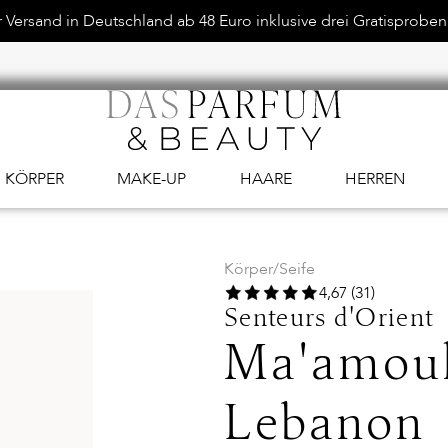
Versand in Deutschland ab 48 Euro inklusive drei Gratisproben.
KÖRPER
MAKE-UP
HAARE
HERREN
Körper
/
Seife
4,67 (31)
Senteurs d'Orient
Ma'amoul
Lebanon