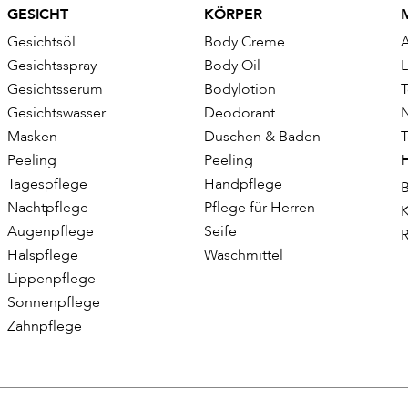
GESICHT
KÖRPER
Gesichtsöl
Body Creme
Gesichtsspray
Body Oil
Gesichtsserum
Bodylotion
T
Gesichtswasser
Deodorant
Masken
Duschen & Baden
T
Peeling
Peeling
Tagespflege
Handpflege
B
Nachtpflege
Pflege für Herren
K
Augenpflege
Seife
R
Halspflege
Waschmittel
Lippenpflege
Sonnenpflege
Zahnpflege