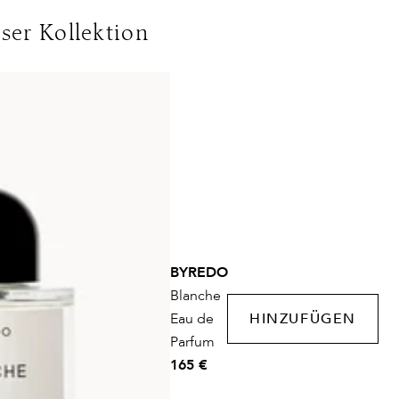
chland:
eser Kollektion
DHL Express
Lieferzeit:
1-2 Werktage
nwert
Kosten:
Kostenlos ab 250€ Warenwert
olgen ohne MwSt. - beachten Sie bitte die abweichenden
ins Ausland gelten andere Versandkosten.
BYREDO
Blanche
Eau de
HINZUFÜGEN
Parfum
165 €