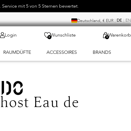
 Service mit 5 von 5 Sternen bewertet.
|
DE
|
EN
Deutschland, € EUR
Login
Wunschliste
Warenkorb
0
0
RAUMDÜFTE
ACCESSOIRES
BRANDS
host Eau de