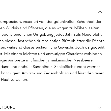
omposition, inspiriert von der gefühlvollen Schönheit der
en Wildnis sind Pflanzen, die es wagen zu blühen, selten.
r lebensfeindlichen Umgebung jedes Jahr aufs Neue blüht,
ren blasse, fast schon durchsichtige Blütenblätter die Pflanze
ssen, während dieses erstaunliche Gewächs doch da gedeiht,
t. Mit einem leichten und anmutigen Charakter verbinden
ger Ambrette mit frischer jamaikanischer Nessbeere.
h dann und enthüllt Sandelholz. Schließlich rundet warmer
us knackigem Ambra- und Zedernholz ab und lässt den rauen
 Haut verweilen.
RETOURE