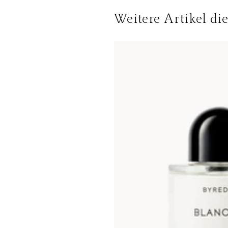
Lieferinformationen für Deuts
Weitere Artikel di
DHL
Lieferzeit:
2-4 Werktage
Kosten:
Kostenlos ab 48€ Ware
Lieferungen in die Schweiz erf
Bedingungen. Für den Versand 