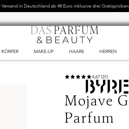
Versand in Deutschland ab 48 Euro inklusive drei Gratisproben.
KÖRPER
MAKE-UP
HAARE
HERREN
4,67 (31)
Mojave G
Parfum