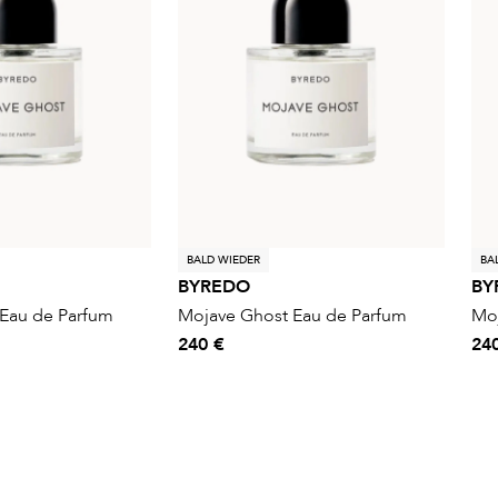
BALD WIEDER
BA
BYREDO
BY
Eau de Parfum
Mojave Ghost Eau de Parfum
Moj
240 €
24