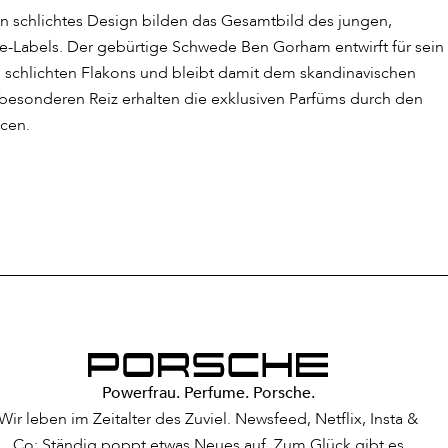
n schlichtes Design bilden das Gesamtbild des jungen,
e-Labels. Der gebürtige Schwede Ben Gorham entwirft für sein
chlichten Flakons und bleibt damit dem skandinavischen
 besonderen Reiz erhalten die exklusiven Parfüms durch den
ncen.
Powerfrau. Perfume. Porsche.
Wir leben im Zeitalter des Zuviel. Newsfeed, Netflix, Insta &
Co: Ständig poppt etwas Neues auf. Zum Glück gibt es