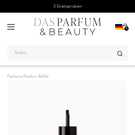
3 Gratisproben
0
Parfums
/
Parfum Refills