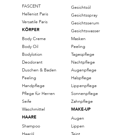
FASCENT
Gesichtsöl
Hellenist Paris
Gesichtsspray
Versatile Paris
Gesichtsserum
KÖRPER
Gesichtswasser
Body Creme
Masken
Body Oil
Peeling
Bodylotion
Tagespflege
Deodorant
Nachtpflege
Duschen & Baden
Augenpflege
Peeling
Halspflege
Handpflege
Lippenpflege
Pflege für Herren
Sonnenpflege
Seife
Zahnpflege
Waschmittel
MAKE-UP
HAARE
Augen
Shampoo
Lippen
Haaröl
Teint