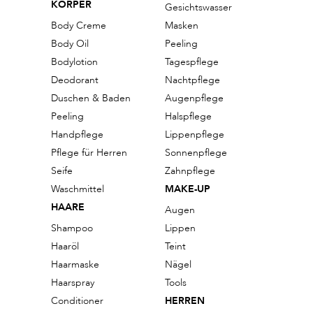
KÖRPER
Gesichtswasser
Body Creme
Masken
Body Oil
Peeling
Bodylotion
Tagespflege
Deodorant
Nachtpflege
Duschen & Baden
Augenpflege
Peeling
Halspflege
Handpflege
Lippenpflege
Pflege für Herren
Sonnenpflege
Seife
Zahnpflege
Waschmittel
MAKE-UP
HAARE
Augen
Shampoo
Lippen
Haaröl
Teint
Haarmaske
Nägel
Haarspray
Tools
Conditioner
HERREN