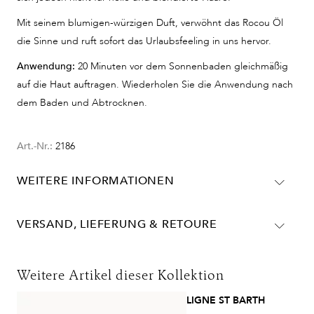
Mit seinem blumigen-würzigen Duft, verwöhnt das Rocou Öl
die Sinne und ruft sofort das Urlaubsfeeling in uns hervor.
Anwendung:
20 Minuten vor dem Sonnenbaden gleichmäßig
auf die Haut auftragen. Wiederholen Sie die Anwendung nach
dem Baden und Abtrocknen.
Art.-Nr.:
2186
WEITERE INFORMATIONEN
Zea Mays Germ (Corn) Oil, Cocos Nucifera (Coconut)
Oil, Prunus Amygdalus Dulcis (Sweet Almond) Oil, Octyl
VERSAND, LIEFERUNG & RETOURE
Methoxycinnamate, Fragrance (Parfum), Helianthus
Lieferinformationen für Deutschland:
Annuus (Sunflower) Seed Oil, Bixa Orellana Seed, Butyl
DHL
Methoxydibenzoylmethane, Calendula Officinalis
Weitere Artikel dieser Kollektion
Flowers, Tocopheryl Acetate, Solanum Lycopersicum
Lieferzeit:
2-4 Werktage
LIGNE ST BARTH
Fruit Extract, Benzyl Alcohol, Benzyl Benzoate, Benzyl
Kosten:
Kostenlos ab 48€ Warenwert