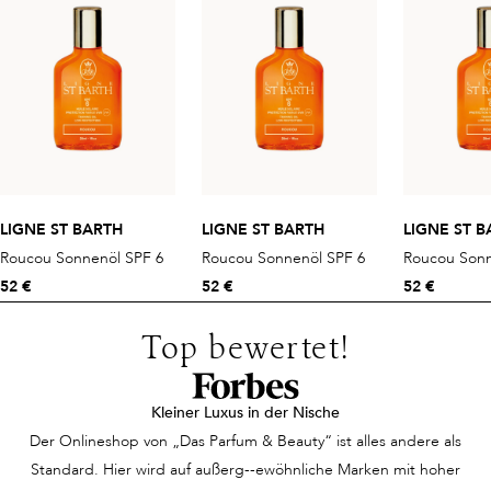
LIGNE ST BARTH
LIGNE ST BARTH
LIGNE ST B
Roucou Sonnenöl SPF 6
Roucou Sonnenöl SPF 6
Roucou Sonn
52 €
52 €
52 €
Top bewertet!
Kleiner Luxus in der Nische
Der Onlineshop von „Das Parfum & Beauty“ ist alles andere als
Standard. Hier wird auf außerg--ewöhnliche Marken mit hoher