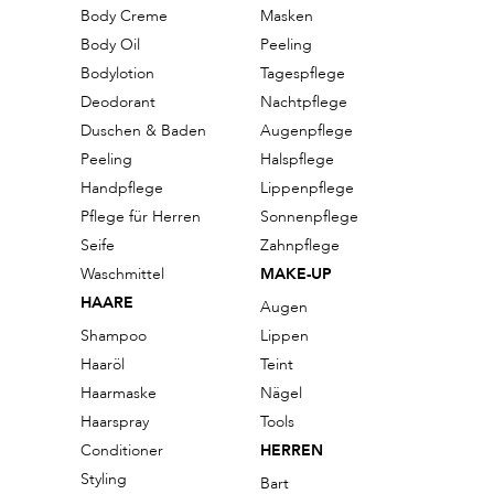
Body Creme
Masken
Body Oil
Peeling
Bodylotion
Tagespflege
Deodorant
Nachtpflege
Duschen & Baden
Augenpflege
Peeling
Halspflege
Handpflege
Lippenpflege
Pflege für Herren
Sonnenpflege
Seife
Zahnpflege
Waschmittel
MAKE-UP
HAARE
Augen
Shampoo
Lippen
Haaröl
Teint
Haarmaske
Nägel
Haarspray
Tools
Conditioner
HERREN
Styling
Bart