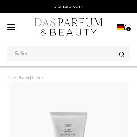
3 Gratisproben
0
Haare
/
Conditioner