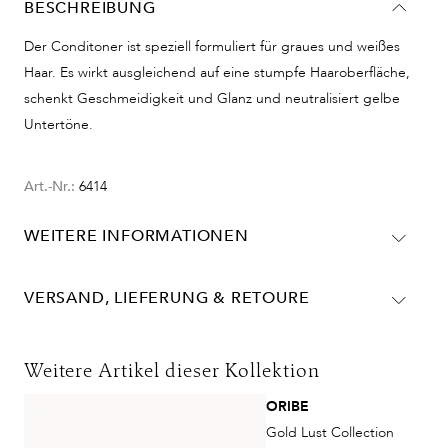
BESCHREIBUNG
Der Conditoner ist speziell formuliert für graues und weißes
Haar. Es wirkt ausgleichend auf eine stumpfe Haaroberfläche,
schenkt Geschmeidigkeit und Glanz und neutralisiert gelbe
Untertöne.
Art.-Nr.:
6414
WEITERE INFORMATIONEN
BESONDERHEITEN
- Pflegt trockenes, alterndes Haar bis in die Tiefe
VERSAND, LIEFERUNG & RETOURE
Lieferinformationen für Deutschland:
- Hellt graue und weiße Haare auf und beseitigt
DHL
Gelbtöne
Weitere Artikel dieser Kollektion
Lieferzeit:
2-4 Werktage
ORIBE
- Stellt die Elastizität und Flexibilität von strapaziertem
Kosten:
Kostenlos ab 48€ Warenwert
Gold Lust Collection
Haaren wieder her