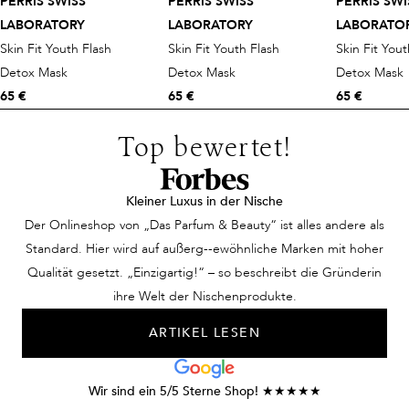
PERRIS SWISS
PERRIS SWISS
PERRIS SWI
LABORATORY
LABORATORY
LABORATO
Skin Fit Youth Flash
Skin Fit Youth Flash
Skin Fit Yout
Detox Mask
Detox Mask
Detox Mask
65 €
65 €
65 €
Top bewertet!
Kleiner Luxus in der Nische
Der Onlineshop von „Das Parfum & Beauty“ ist alles andere als
Standard. Hier wird auf außerg--ewöhnliche Marken mit hoher
Qualität gesetzt. „Einzigartig!“ – so beschreibt die Gründerin
ihre Welt der Nischenprodukte.
ARTIKEL LESEN
Wir sind ein 5/5 Sterne Shop! ★★★★★