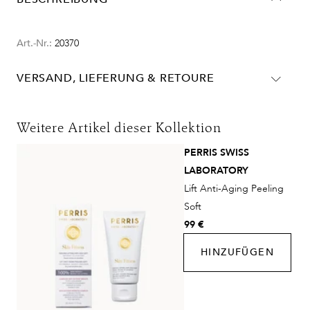
Art.-Nr.:
20370
VERSAND, LIEFERUNG & RETOURE
Lieferinformationen für Deutschland:
Weitere Artikel dieser Kollektion
Lieferungen in die Schweiz erfolgen ohne MwSt. - beachten
PERRIS SWISS
Sie bitte die abweichenden Bedingungen. Für den Versand ins
LABORATORY
Ausland gelten andere Versandkosten.
Lift Anti-Aging Peeling
Soft
99 €
HINZUFÜGEN