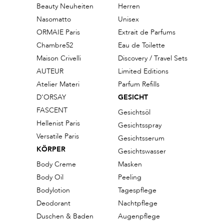
Beauty Neuheiten
Herren
Nasomatto
Unisex
ORMAIE Paris
Extrait de Parfums
Chambre52
Eau de Toilette
Maison Crivelli
Discovery / Travel Sets
AUTEUR
Limited Editions
Atelier Materi
Parfum Refills
D'ORSAY
GESICHT
FASCENT
Gesichtsöl
Hellenist Paris
Gesichtsspray
Versatile Paris
Gesichtsserum
KÖRPER
Gesichtswasser
Body Creme
Masken
Body Oil
Peeling
Bodylotion
Tagespflege
Deodorant
Nachtpflege
Duschen & Baden
Augenpflege