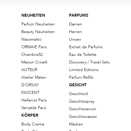
NEUHEITEN
PARFUMS
Parfum Neuheiten
Damen
Beauty Neuheiten
Herren
Nasomatto
Unisex
ORMAIE Paris
Extrait de Parfums
Chambre52
Eau de Toilette
Maison Crivelli
Discovery / Travel Sets
AUTEUR
Limited Editions
Atelier Materi
Parfum Refills
D'ORSAY
GESICHT
FASCENT
Gesichtsöl
Hellenist Paris
Gesichtsspray
Versatile Paris
Gesichtsserum
KÖRPER
Gesichtswasser
Body Creme
Masken