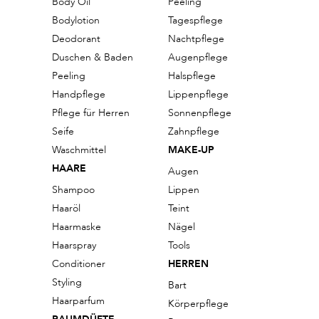
Body Oil
Peeling
Bodylotion
Tagespflege
Deodorant
Nachtpflege
Duschen & Baden
Augenpflege
Peeling
Halspflege
Handpflege
Lippenpflege
Pflege für Herren
Sonnenpflege
Seife
Zahnpflege
Waschmittel
MAKE-UP
HAARE
Augen
Shampoo
Lippen
Haaröl
Teint
Haarmaske
Nägel
Haarspray
Tools
Conditioner
HERREN
Styling
Bart
Haarparfum
Körperpflege