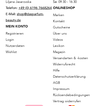
Liljana Jasarovska
Sa
09:30 - 16:30
Telefon:
+49 (0) 6196 7668264
ONLINESHOP
E-Mail:
shop@dasparfum-
Marken
beauty.de
Kontakt
MEIN KONTO
Gutscheine
Registrieren
Über uns
Login
Videos
Nutzerdaten
Lexikon
Wishlist
Magazin
Versandarten & -kosten
Widerrufsrecht
Hilfe
Datenschutzerklärung
AGB
Impressum
Rücksendebedingungen
Vertrag widerrufen