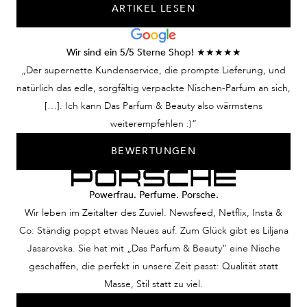
ARTIKEL LESEN
Wir sind ein 5/5 Sterne Shop! ★★★★★
„Der supernette Kundenservice, die prompte Lieferung, und
natürlich das edle, sorgfältig verpackte Nischen-Parfum an sich,
[…]. Ich kann Das Parfum & Beauty also wärmstens
weiterempfehlen :)“
BEWERTUNGEN
Powerfrau. Perfume. Porsche.
Wir leben im Zeitalter des Zuviel. Newsfeed, Netflix, Insta &
Co: Ständig poppt etwas Neues auf. Zum Glück gibt es Liljana
Jasarovska. Sie hat mit „Das Parfum & Beauty“ eine Nische
geschaffen, die perfekt in unsere Zeit passt: Qualität statt
Masse, Stil statt zu viel.