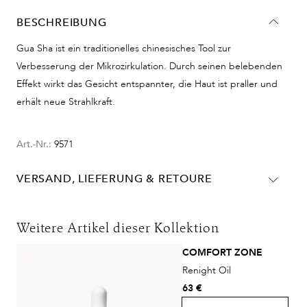
BESCHREIBUNG
Gua Sha ist ein traditionelles chinesisches Tool zur
Verbesserung der Mikrozirkulation. Durch seinen belebenden
Effekt wirkt das Gesicht entspannter, die Haut ist praller und
erhält neue Strahlkraft.
Art.-Nr.:
9571
VERSAND, LIEFERUNG & RETOURE
Lieferinformationen für Deutschland:
Weitere Artikel dieser Kollektion
Lieferungen in die Schweiz erfolgen ohne MwSt. - beachten
COMFORT ZONE
Sie bitte die abweichenden Bedingungen. Für den Versand ins
Renight Oil
Ausland gelten andere Versandkosten.
63 €