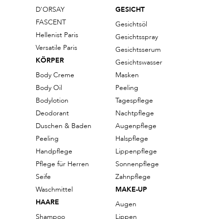
D'ORSAY
GESICHT
FASCENT
Gesichtsöl
Hellenist Paris
Gesichtsspray
Versatile Paris
Gesichtsserum
KÖRPER
Gesichtswasser
Body Creme
Masken
Body Oil
Peeling
Bodylotion
Tagespflege
Deodorant
Nachtpflege
Duschen & Baden
Augenpflege
Peeling
Halspflege
Handpflege
Lippenpflege
Pflege für Herren
Sonnenpflege
Seife
Zahnpflege
Waschmittel
MAKE-UP
HAARE
Augen
Shampoo
Lippen