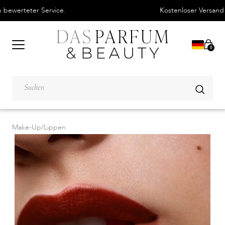
Kostenloser Versand ab 48 €
0
Make-Up
/
Lippen