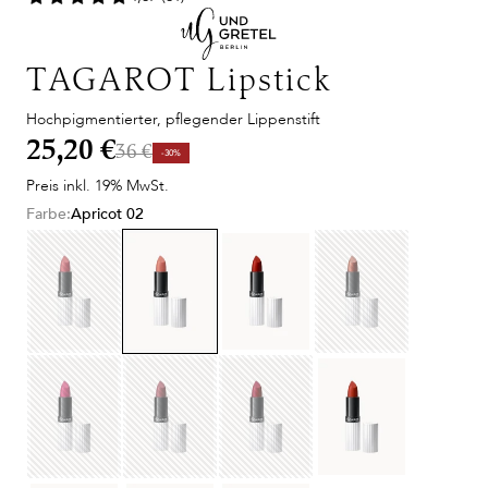
TAGAROT Lipstick
Hochpigmentierter, pflegender Lippenstift
25,20 €
36 €
-30%
Preis inkl. 19% MwSt.
Farbe:
Apricot 02