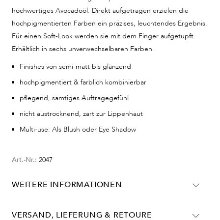
hochwertiges Avocadoöl. Direkt aufgetragen erzielen die
hochpigmentierten Farben ein präzises, leuchtendes Ergebnis.
Für einen Soft-Look werden sie mit dem Finger aufgetupft.
Erhältlich in sechs unverwechselbaren Farben.
Finishes von semi-matt bis glänzend
hochpigmentiert & farblich kombinierbar
pflegend, samtiges Auftragegefühl
nicht austrocknend, zart zur Lippenhaut
Multi-use: Als Blush oder Eye Shadow
Art.-Nr.:
2047
WEITERE INFORMATIONEN
Olivenöl, Hydroxystearic/Linolenic/Oleic Polyglycerides,
Rizinusöl *, Bienenwachs *, Kieselerde, Avocado *,
VERSAND, LIEFERUNG & RETOURE