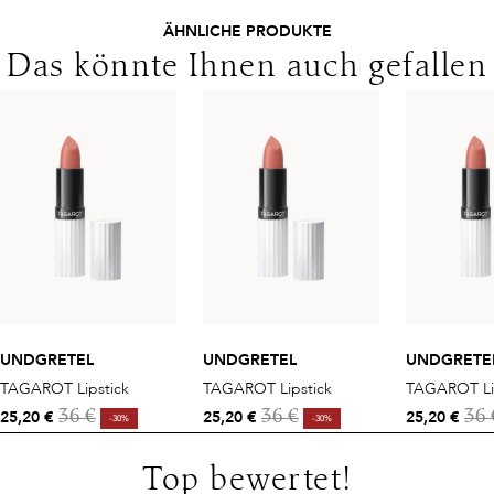
ÄHNLICHE PRODUKTE
Das könnte Ihnen auch gefallen
UNDGRETEL
UNDGRETEL
UNDGRETE
TAGAROT Lipstick
TAGAROT Lipstick
TAGAROT Li
25,20 €
25,20 €
25,20 €
36 €
36 €
36 
-30%
-30%
Top bewertet!