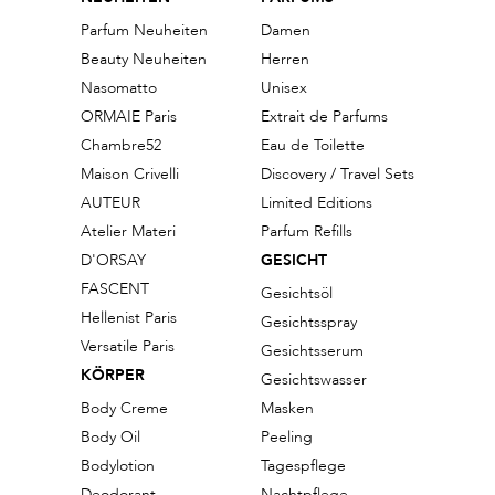
Parfum Neuheiten
Damen
Beauty Neuheiten
Herren
Nasomatto
Unisex
ORMAIE Paris
Extrait de Parfums
Chambre52
Eau de Toilette
Maison Crivelli
Discovery / Travel Sets
AUTEUR
Limited Editions
Atelier Materi
Parfum Refills
D'ORSAY
GESICHT
FASCENT
Gesichtsöl
Hellenist Paris
Gesichtsspray
Versatile Paris
Gesichtsserum
KÖRPER
Gesichtswasser
Body Creme
Masken
Body Oil
Peeling
Bodylotion
Tagespflege
Deodorant
Nachtpflege