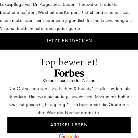
ARGININE, OLIGOPEPTIDE-177, PHENYLALANINE,
Luxuspflege von Dr. Augustinus Bader – Innovative Produkte
SISYMBRIUM IRIO SEED OIL, SODIUM CHLORIDE
beruhend auf der „Weisheit des Körpers“! Strahlend schöne Haut,
einen makellosen Teint oder eine jugendlich frische Erscheinung à la
Victoria Beckham hätte doch jeder gerne.
JETZT ENTDECKEN
Top bewertet!
Kleiner Luxus in der Nische
Der Onlineshop von „Das Parfum & Beauty“ ist alles andere als
Standard. Hier wird auf außerg--ewöhnliche Marken mit hoher
Qualität gesetzt. „Einzigartig!“ – so beschreibt die Gründerin
ihre Welt der Nischenprodukte.
ARTIKEL LESEN