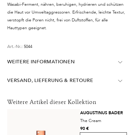
Wasabi-Ferment, nähren, beruhigen, hydrieren und schützen
die Haut vor Umweltaggressoren. Erfrischende, leichte Textur,
verstopft die Poren nicht, frei von Duftstoffen, für alle
Hauttypen geeignet.
Art.-Nr.:
5044
WEITERE INFORMATIONEN
The Essence kombiniert unsere patentierte
Hautpflegetechnologie mit peelenden Hydroxysäuren
VERSAND, LIEFERUNG & RETOURE
und hochwirksamen Pflanzenstoffen, die für ihre
Lieferinformationen für Deutschland:
natürliche Wirksamkeit geschätzt werden.
DHL
TFC8®: Ein Komplex aus natürlichen Aminosäuren,
Weitere Artikel dieser Kollektion
hochwertigen Vitaminen und synthetisierten Molekülen,
Lieferzeit:
2-4 Werktage
AUGUSTINUS BADER
die natürlich in der Haut vorkommen. Er leitet wichtige
Kosten:
Kostenlos ab 48€ Warenwert
The Cream
Nährstoffe und leistungsstarke natürliche Inhaltsstoffe
DHL Express
90 €
zu den Hautzellen und schafft so eine optimale
Lieferzeit:
1-2 Werktage