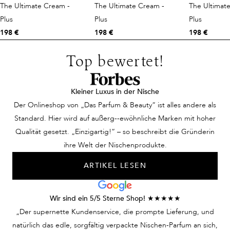
The Ultimate Cream -
The Ultimate Cream -
The Ultimat
Plus
Plus
Plus
198 €
198 €
198 €
Top bewertet!
Kleiner Luxus in der Nische
Der Onlineshop von „Das Parfum & Beauty“ ist alles andere als
Standard. Hier wird auf außerg--ewöhnliche Marken mit hoher
Qualität gesetzt. „Einzigartig!“ – so beschreibt die Gründerin
ihre Welt der Nischenprodukte.
ARTIKEL LESEN
Wir sind ein 5/5 Sterne Shop! ★★★★★
„Der supernette Kundenservice, die prompte Lieferung, und
natürlich das edle, sorgfältig verpackte Nischen-Parfum an sich,