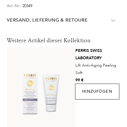
Art.-Nr.:
20349
VERSAND, LIEFERUNG & RETOURE
Lieferinformationen für Deutschland:
Weitere Artikel dieser Kollektion
Lieferungen in die Schweiz erfolgen ohne MwSt. - beachten
PERRIS SWISS
Sie bitte die abweichenden Bedingungen. Für den Versand ins
LABORATORY
Ausland gelten andere Versandkosten.
Lift Anti-Aging Peeling
Soft
99 €
HINZUFÜGEN