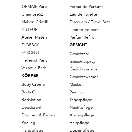
ORMAIE Paris
Extrait de Parfums
Chambre52
Eau de Toilette
Maison Crivelli
Discovery / Travel Sets
AUTEUR
Limited Editions
Atelier Materi
Parfum Refills
D'ORSAY
GESICHT
FASCENT
Gesichtsöl
Hellenist Paris
Gesichtsspray
Versatile Paris
Gesichtsserum
KÖRPER
Gesichtswasser
Body Creme
Masken
Body Oil
Peeling
Bodylotion
Tagespflege
Deodorant
Nachtpflege
Duschen & Baden
Augenpflege
Peeling
Halspflege
Handpflege
Lippenpflege