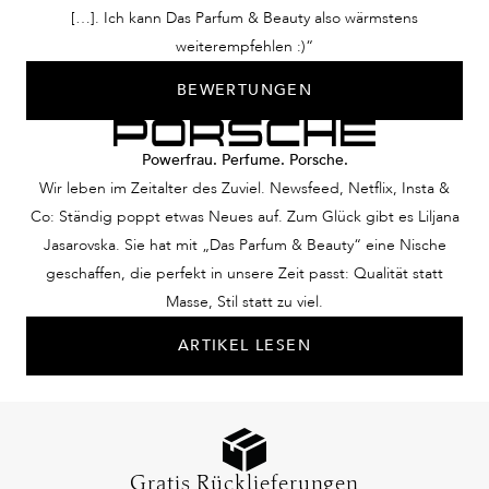
[…]. Ich kann Das Parfum & Beauty also wärmstens
weiterempfehlen :)“
BEWERTUNGEN
Powerfrau. Perfume. Porsche.
Wir leben im Zeitalter des Zuviel. Newsfeed, Netflix, Insta &
Co: Ständig poppt etwas Neues auf. Zum Glück gibt es Liljana
Jasarovska. Sie hat mit „Das Parfum & Beauty“ eine Nische
geschaffen, die perfekt in unsere Zeit passt: Qualität statt
Masse, Stil statt zu viel.
ARTIKEL LESEN
Gratis Rücklieferungen