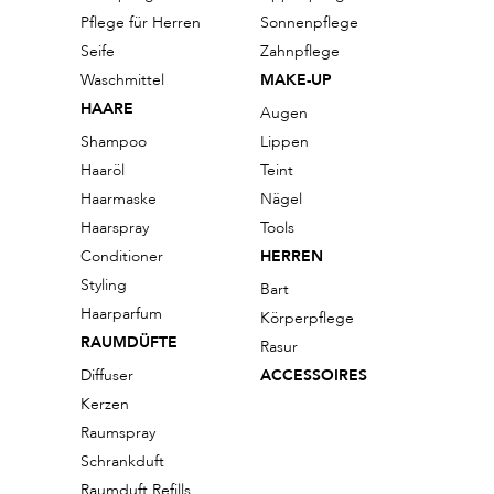
Pflege für Herren
Sonnenpflege
Seife
Zahnpflege
Waschmittel
MAKE-UP
HAARE
Augen
Shampoo
Lippen
Haaröl
Teint
Haarmaske
Nägel
Haarspray
Tools
Conditioner
HERREN
Styling
Bart
Haarparfum
Körperpflege
RAUMDÜFTE
Rasur
Diffuser
ACCESSOIRES
Kerzen
Raumspray
Schrankduft
Raumduft Refills