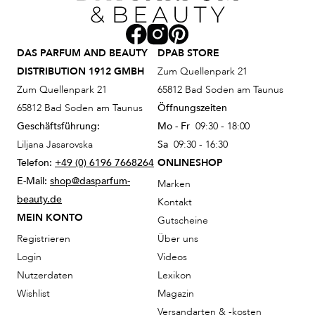
DAS PARFUM AND BEAUTY
DPAB STORE
DISTRIBUTION 1912 GMBH
Zum Quellenpark 21
Zum Quellenpark 21
65812 Bad Soden am Taunus
65812 Bad Soden am Taunus
Öffnungszeiten
Geschäftsführung:
Mo - Fr
09:30 - 18:00
Liljana Jasarovska
Sa
09:30 - 16:30
Telefon:
+49 (0) 6196 7668264
ONLINESHOP
E-Mail:
shop@dasparfum-
Marken
beauty.de
Kontakt
MEIN KONTO
Gutscheine
Registrieren
Über uns
Login
Videos
Nutzerdaten
Lexikon
Wishlist
Magazin
Versandarten & -kosten