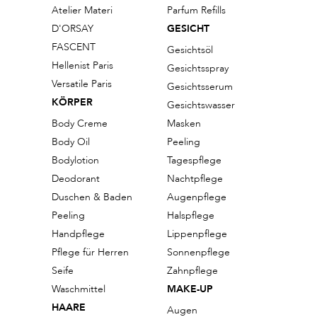
Atelier Materi
Parfum Refills
D'ORSAY
GESICHT
FASCENT
Gesichtsöl
Hellenist Paris
Gesichtsspray
Versatile Paris
Gesichtsserum
KÖRPER
Gesichtswasser
Body Creme
Masken
Body Oil
Peeling
Bodylotion
Tagespflege
Deodorant
Nachtpflege
Duschen & Baden
Augenpflege
Peeling
Halspflege
Handpflege
Lippenpflege
Pflege für Herren
Sonnenpflege
Seife
Zahnpflege
Waschmittel
MAKE-UP
HAARE
Augen