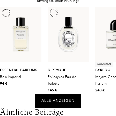
unvergesslichen Frühling!
BALD WIEDER
ESSENTIAL PARFUMS
DIPTYQUE
BYREDO
Bois Imperial
Philosykos Eau de
Mojave Ghos
94 €
Toilette
Parfum
145 €
240 €
ALLE ANZEIGEN
Ähnliche Beiträge