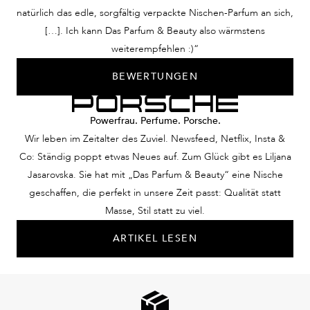
unsere Nischendüfte für
natürlich das edle, sorgfältig verpackte Nischen-Parfum an sich,
Damen lassen Sie diese
[…]. Ich kann Das Parfum & Beauty also wärmstens
Frau sein.
weiterempfehlen :)“
BEWERTUNGEN
Powerfrau. Perfume. Porsche.
Wir leben im Zeitalter des Zuviel. Newsfeed, Netflix, Insta &
Co: Ständig poppt etwas Neues auf. Zum Glück gibt es Liljana
Jasarovska. Sie hat mit „Das Parfum & Beauty“ eine Nische
geschaffen, die perfekt in unsere Zeit passt: Qualität statt
Masse, Stil statt zu viel.
ARTIKEL LESEN