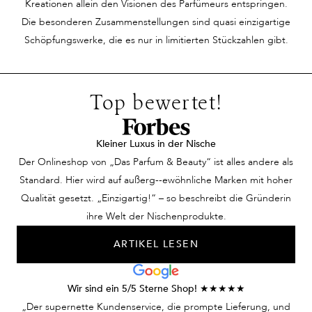
Kreationen allein den Visionen des Parfümeurs entspringen.
ersten Blick erscheint
selbstbewusst und
zu wecken, oh
Die besonderen Zusammenstellungen sind quasi einzigartige
sie unnahbar, ein Hauch
scheinbar unerreichbar.
einer bestim
Schöpfungswerke, die es nur in limitierten Stückzahlen gibt.
von Geheimnis umgibt
Ein intensiver
Person oder G
sie. Doch dann strömt
Blickkontakt und sie
anzupassen. 
ein Duft durch den
sind aneinander vorbei.
fühlen sich wi
Top bewertet!
Raum – feminin,
Schaut sie ihm
verbunden du
verführerisch und
hinterher? Nein. Doch
Unsichtbares, 
zugleich zart. Die
dann streift sie ein
dieser Moment
Kleiner Luxus in der Nische
Menschen um sie herum
unvergleichlich guter
einer geheim
Der Onlineshop von „Das Parfum & Beauty“ ist alles andere als
sind wie verzaubert, als
Duft und sie kann nicht
Harmonie vere
Standard. Hier wird auf außerg--ewöhnliche Marken mit hoher
ob dieser Duft
anders. Ein Parfum zum
Zufall, sonder
Qualität gesetzt. „Einzigartig!“ – so beschreibt die Gründerin
Geschichten aus einer
Köpfe verdrehen! Nur
Erlebnis eines
ihre Welt der Nischenprodukte.
fernen Welt erzählt. Ein
eine Utopie?
Duftes, der G
ARTIKEL LESEN
Parfum, das Blicke
Keineswegs. Wir
verschwimmen 
fesselt und Emotionen
verhelfen Ihnen mit
weckt. Keine
Ihrem Herrenduft,
Wir sind ein 5/5 Sterne Shop! ★★★★★
Traumvorstellung –
dieser Mann zu sein.
„Der supernette Kundenservice, die prompte Lieferung, und