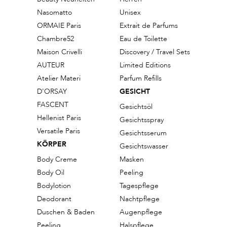
Nasomatto
Unisex
ORMAIE Paris
Extrait de Parfums
Chambre52
Eau de Toilette
Maison Crivelli
Discovery / Travel Sets
AUTEUR
Limited Editions
Atelier Materi
Parfum Refills
D'ORSAY
GESICHT
FASCENT
Gesichtsöl
Hellenist Paris
Gesichtsspray
Versatile Paris
Gesichtsserum
KÖRPER
Gesichtswasser
Body Creme
Masken
Body Oil
Peeling
Bodylotion
Tagespflege
Deodorant
Nachtpflege
Duschen & Baden
Augenpflege
Peeling
Halspflege