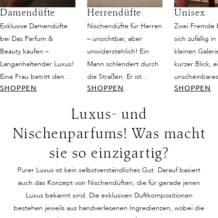
Damendüfte
Herrendüfte
Unisex
Exklusive Damendüfte
Nischendüfte für Herren
Zwei Fremde
bei Das Parfum &
– unsichtbar, aber
sich zufällig in
Beauty kaufen –
unwiderstehlich! Ein
kleinen Galeri
Langanhaltender Luxus!
Mann schlendert durch
kurzer Blick, e
Eine Frau betritt den
die Straßen. Er ist
unscheinbares
SHOPPEN
SHOPPEN
SHOPPEN
Raum, und es ist, als
attraktiv, schlicht
doch dann fän
würde die Zeit für einen
gekleidet und strahlt
Duft ihre Sinn
Luxus- und
Moment innehalten. Sie
dennoch eine gewisse
ist weder nur
trägt ein schlichtes
Eleganz aus. Seine
noch rein femi
Nischenparfums! Was macht
Kleid, doch ihre
Präsenz wird
sondern eine 
sie so einzigartig?
Ausstrahlung ist
wahrgenommen und
Balance, die w
unvergleichlich. Ihr
scheue Blicke der
geschaffen is
Purer Luxus ist kein selbstverständliches Gut. Darauf basiert
Lächeln und die
Bewunderung streifen
zu verzaubern
auch das Konzept von Nischendüften, die für gerade jenen
Leichtigkeit ihrer
ihn. Dann begegnet ihm
Duft scheint
Luxus bekannt sind. Die exklusiven Duftkompositionen
Bewegungen ziehen alle
DIE Frau –
Geschichten 
bestehen jeweils aus handverlesenen Ingredienzen, wobei die
Blicke auf sich. Auf den
wunderschön,
erzählen, Eri