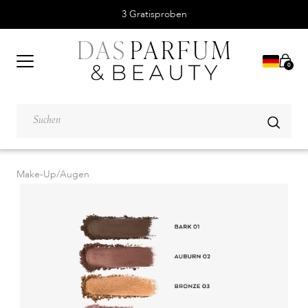
3 Gratisproben
0
Make-Up
/
Augen