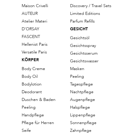
Maison Crivelli
Discovery / Travel Sets
AUTEUR
Limited Editions
Atelier Materi
Parfum Refills
D'ORSAY
GESICHT
FASCENT
Gesichtsöl
Hellenist Paris
Gesichtsspray
Versatile Paris
Gesichtsserum
KÖRPER
Gesichtswasser
Body Creme
Masken
Body Oil
Peeling
Bodylotion
Tagespflege
Deodorant
Nachtpflege
Duschen & Baden
Augenpflege
Peeling
Halspflege
Handpflege
Lippenpflege
Pflege für Herren
Sonnenpflege
Seife
Zahnpflege