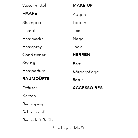
Waschmittel
MAKE-UP
HAARE
Augen
Shampoo
Lippen
Haaröl
Teint
Haarmaske
Nägel
Haarspray
Tools
Conditioner
HERREN
Styling
Bart
Haarparfum
Körperpflege
RAUMDÜFTE
Rasur
Diffuser
ACCESSOIRES
Kerzen
Raumspray
Schrankduft
Raumduft Refills
* inkl. ges. MwSt.