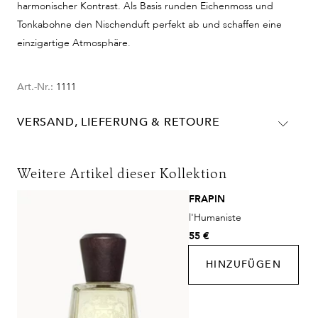
harmonischer Kontrast. Als Basis runden Eichenmoss und
Tonkabohne den Nischenduft perfekt ab und schaffen eine
einzigartige Atmosphäre.
Art.-Nr.:
1111
VERSAND, LIEFERUNG & RETOURE
Lieferinformationen für Deutschland:
DHL
Weitere Artikel dieser Kollektion
Lieferzeit:
2-4 Werktage
FRAPIN
Kosten:
Kostenlos ab 48€ Warenwert
l'Humaniste
DHL Express
55 €
Lieferzeit:
1-2 Werktage
HINZUFÜGEN
Kosten:
Kostenlos ab 250€ Warenwert
Lieferungen in die Schweiz erfolgen ohne MwSt. - beachten