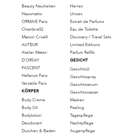
Beauty Neuheiten
Herren
Nasomatto
Unisex
ORMAIE Paris
Extrait de Parfums
Chambre52
Eau de Toilette
Maison Crivelli
Discovery / Travel Sets
AUTEUR
Limited Editions
Atelier Materi
Parfum Refills
D'ORSAY
GESICHT
FASCENT
Gesichtsöl
Hellenist Paris
Gesichtsspray
Versatile Paris
Gesichtsserum
KÖRPER
Gesichtswasser
Body Creme
Masken
Body Oil
Peeling
Bodylotion
Tagespflege
Deodorant
Nachtpflege
Duschen & Baden
Augenpflege