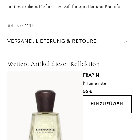
und maskulines Parfum. Ein Duft für Sportler und Kämpfer.
Art.-Nr.:
1112
VERSAND, LIEFERUNG & RETOURE
Lieferinformationen für Deutschland:
DHL
Weitere Artikel dieser Kollektion
Lieferzeit:
2-4 Werktage
FRAPIN
Kosten:
Kostenlos ab 48€ Warenwert
l'Humaniste
DHL Express
55 €
Lieferzeit:
1-2 Werktage
HINZUFÜGEN
Kosten:
Kostenlos ab 250€ Warenwert
Lieferungen in die Schweiz erfolgen ohne MwSt. - beachten
Sie bitte die abweichenden Bedingungen. Für den Versand ins
Ausland gelten andere Versandkosten.