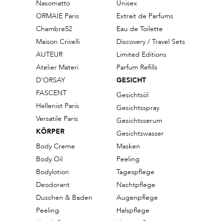
Nasomatto
Unisex
ORMAIE Paris
Extrait de Parfums
Chambre52
Eau de Toilette
Maison Crivelli
Discovery / Travel Sets
AUTEUR
Limited Editions
Atelier Materi
Parfum Refills
D'ORSAY
GESICHT
FASCENT
Gesichtsöl
Hellenist Paris
Gesichtsspray
Versatile Paris
Gesichtsserum
KÖRPER
Gesichtswasser
Body Creme
Masken
Body Oil
Peeling
Bodylotion
Tagespflege
Deodorant
Nachtpflege
Duschen & Baden
Augenpflege
Peeling
Halspflege