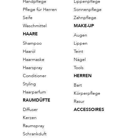
Handpflege
Lippenpflege
Pflege für Herren
Sonnenpflege
Seife
Zahnpflege
Waschmittel
MAKE-UP
HAARE
Augen
Shampoo
Lippen
Haaröl
Teint
Haarmaske
Nägel
Haarspray
Tools
Conditioner
HERREN
Styling
Bart
Haarparfum
Körperpflege
RAUMDÜFTE
Rasur
Diffuser
ACCESSOIRES
Kerzen
Raumspray
Schrankduft