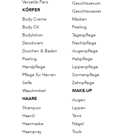
Versatile Paris
Gesichtsserum
KÖRPER
Gesichtswasser
Body Creme
Masken
Body Oil
Peeling
Bodylotion
Tagespflege
Deodorant
Nachtpflege
Duschen & Baden
Augenpflege
Peeling
Halspflege
Handpflege
Lippenpflege
Pflege für Herren
Sonnenpflege
Seife
Zahnpflege
Waschmittel
MAKE-UP
HAARE
Augen
Shampoo
Lippen
Haaröl
Teint
Haarmaske
Nägel
Haarspray
Tools