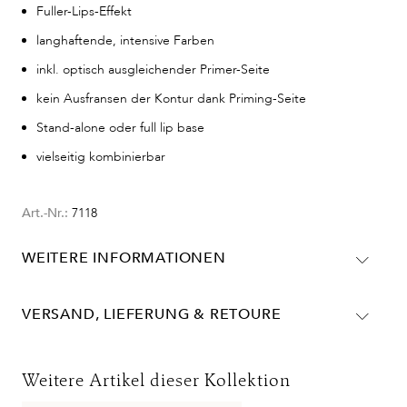
Fuller-Lips-Effekt
langhaftende, intensive Farben
inkl. optisch ausgleichender Primer-Seite
kein Ausfransen der Kontur dank Priming-Seite
Stand-alone oder full lip base
vielseitig kombinierbar
Art.-Nr.:
7118
WEITERE INFORMATIONEN
Nr.02: HYDROGENATED JOJOBA OIL, SIMMONDSIA
CHINENSIS OIL*, MICA, HYDROGENATED VEGETABLE
VERSAND, LIEFERUNG & RETOURE
OIL, CAPRYLIC/CAPRIC TRIGLYCERIDE,
Lieferinformationen für Deutschland:
BUTYROSPERMUM PARKII BUTTER*, CANOLA OIL,
DHL
COPERNICIA CERIFERA CERA*, MALTODEXTRIN,
Weitere Artikel dieser Kollektion
GLYCERYL CAPRYLATE, CANDELILLA CERA,
Lieferzeit:
2-4 Werktage