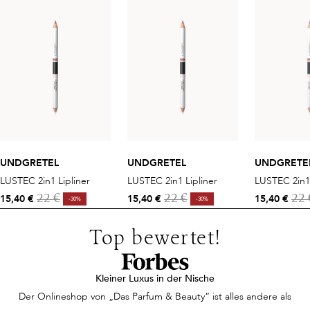
UNDGRETEL
UNDGRETEL
UNDGRETE
LUSTEC 2in1 Lipliner
LUSTEC 2in1 Lipliner
LUSTEC 2in1 
15,40 €
15,40 €
15,40 €
22 €
22 €
22 
-30%
-30%
Top bewertet!
Kleiner Luxus in der Nische
Der Onlineshop von „Das Parfum & Beauty“ ist alles andere als