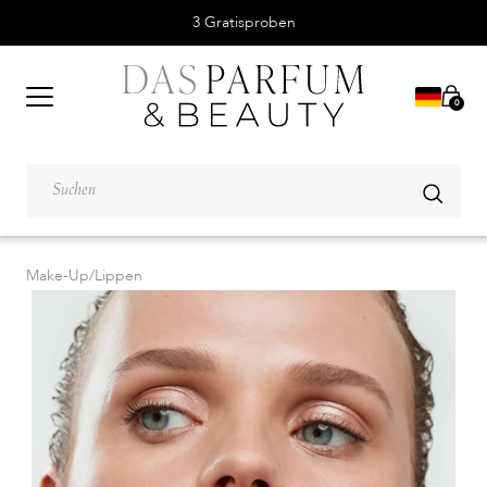
3 Gratisproben
0
Make-Up
/
Lippen