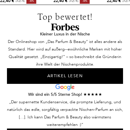
22,40 €
22,40 €
22,40 €
32 €
32 €
32 
-30%
-30%
Top bewertet!
Kleiner Luxus in der Nische
Der Onlineshop von „Das Parfum & Beauty“ ist alles andere als
Standard. Hier wird auf außerg--ewöhnliche Marken mit hoher
Qualität gesetzt. „Einzigartig!“ – so beschreibt die Gründerin
ihre Welt der Nischenprodukte.
ARTIKEL LESEN
Wir sind ein 5/5 Sterne Shop! ★★★★★
„Der supernette Kundenservice, die prompte Lieferung, und
natürlich das edle, sorgfältig verpackte Nischen-Parfum an sich,
[…]. Ich kann Das Parfum & Beauty also wärmstens
weiterempfehlen :)“