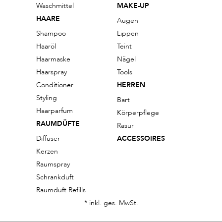
Waschmittel
MAKE-UP
HAARE
Augen
Shampoo
Lippen
Haaröl
Teint
Haarmaske
Nägel
Haarspray
Tools
Conditioner
HERREN
Styling
Bart
Haarparfum
Körperpflege
RAUMDÜFTE
Rasur
Diffuser
ACCESSOIRES
Kerzen
Raumspray
Schrankduft
Raumduft Refills
* inkl. ges. MwSt.