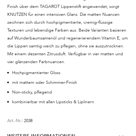
Finish über dem TAGAROT Lippenstift angewendet, sorgt
KNUTZEN für einen intensiven Glanz. Die matten Nuancen
zeichnen sich durch hochpigmentierte, cremig-flüssige
Texturen und lebendige Farben aus. Beide Varianten basieren
auf Wunderbaumsamenöl und regenerierendem Vitamin E, um
die Lippen samtig weich zu pflegen, ohne sie auszutrocknen.
Mit einem dezenten Zitrusduft. Verfügbar in vier matten und
vier glänzenden Farbnuancen.
Hochpigmentierter Gloss
mit mattem oder Schimmer-Finish
Non-sticky, pflegend
kombinierbar mit allen Lipsticks & Liplinern
Art.-Nr.:
2038
WEITERE INFORMATIONEN