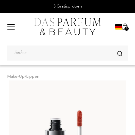
3 Gratisproben
0
Make-Up
/
Lippen