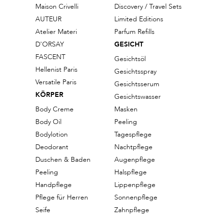
Maison Crivelli
Discovery / Travel Sets
AUTEUR
Limited Editions
Atelier Materi
Parfum Refills
D'ORSAY
GESICHT
FASCENT
Gesichtsöl
Hellenist Paris
Gesichtsspray
Versatile Paris
Gesichtsserum
KÖRPER
Gesichtswasser
Body Creme
Masken
Body Oil
Peeling
Bodylotion
Tagespflege
Deodorant
Nachtpflege
Duschen & Baden
Augenpflege
Peeling
Halspflege
Handpflege
Lippenpflege
Pflege für Herren
Sonnenpflege
Seife
Zahnpflege