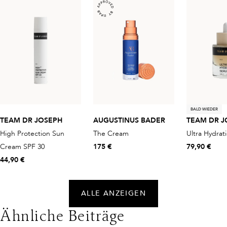
BALD WIEDER
TEAM DR JOSEPH
AUGUSTINUS BADER
TEAM DR J
High Protection Sun
The Cream
Ultra Hydrat
Cream SPF 30
175 €
79,90 €
44,90 €
ALLE ANZEIGEN
Ähnliche Beiträge