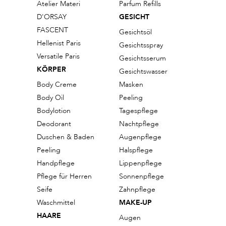
Atelier Materi
Parfum Refills
D'ORSAY
GESICHT
FASCENT
Gesichtsöl
Hellenist Paris
Gesichtsspray
Versatile Paris
Gesichtsserum
KÖRPER
Gesichtswasser
Body Creme
Masken
Body Oil
Peeling
Bodylotion
Tagespflege
Deodorant
Nachtpflege
Duschen & Baden
Augenpflege
Peeling
Halspflege
Handpflege
Lippenpflege
Pflege für Herren
Sonnenpflege
Seife
Zahnpflege
Waschmittel
MAKE-UP
HAARE
Augen